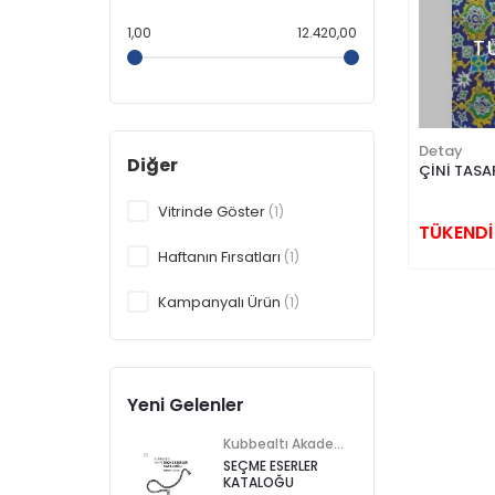
1,00
12.420,00
T
Detay
Diğer
ÇİNİ TASA
Vitrinde Göster
(1)
TÜKENDİ
Haftanın Fırsatları
(1)
Kampanyalı Ürün
(1)
Yeni Gelenler
Kubbealtı Akademisi Kültür ve Sanat Vakfı
SEÇME ESERLER
KATALOĞU