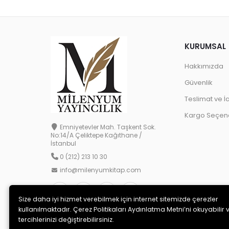
KURUMSAL
Hakkımızda
Güvenlik
Teslimat ve İ
Kargo Seçene
Emniyetevler Mah. Taşkent Sok.
No:14/A Çeliktepe Kağıthane /
İstanbul
0 (212) 213 10 30
info@milenyumkitap.com
Size daha iyi hizmet verebilmek için internet sitemizde çerezler
kullanılmaktadır. Çerez Politikaları Aydınlatma Metni’ni okuyabilir 
tercihlerinizi değiştirebilirsiniz.