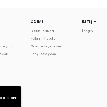
ÖDEME
İLETİŞİM
Gizlilik Politikası
İletişim
Kullanım Koşulları
ade Şartları
Ödeme Seçenekleri
kleri
Satış Sözleşmesi
ve dilerseniz