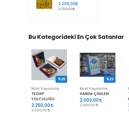
2.200,00
2.750,00
Bu Kategorideki En Çok Satanlar
%25
%25
%23
ncılık
Mist Yayıncılık
Mist Yayıncılık
TEZHİP
HAREM ÇİNİLERİ
YOLCULUĞU
9
2.002,00
2.250,00
2.600,00
3.000,00