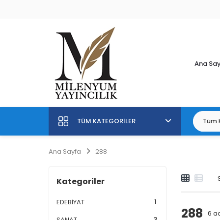
Ana Sa
TÜM KATEGORILER
Ana Sayfa
288
Kategoriler
1
EDEBİYAT
288
6
ad
3
SANAT