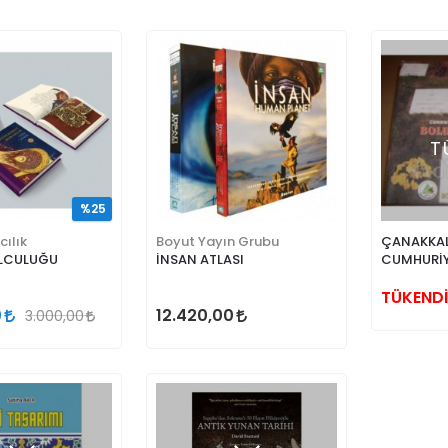
T
%25
cılık
Boyut Yayın Grubu
ÇANAKKAL
OLCULUĞU
İNSAN ATLASI
CUMHURİY
KURULUŞU
ŞEHİTLER
TÜKENDİ
0
12.420,00
3.000,00