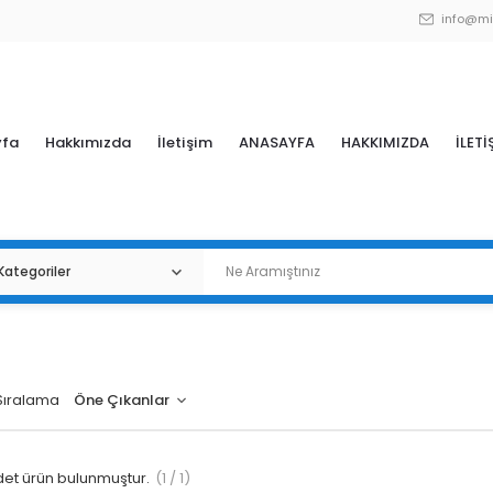
info@mi
yfa
Hakkımızda
İletişim
ANASAYFA
HAKKIMIZDA
İLETİ
Sıralama
et ürün bulunmuştur.
(1 / 1)