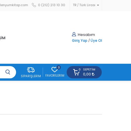
lenyumkitap.com
0 (212) 213 10 30
TR
Türk Lirası
Hesabım
ŞİM
Giriş Yap
/
Üye Ol
0
SEPETIM
0
0,00
FAVORILERIM
SIPARIŞLERIM