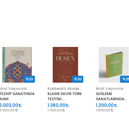
%23
%20
%2
Mist Yayıncılık
Kubbealtı Akademisi Kültür ve Sanat Vakfı
Mist Yayıncılık
TEZHİP SANATINDA
KLASİK DEVİR TÜRK
SÜSLEME
RUMİ
TEZYİNİ
SANATLARINDA
SANATLARINDA
GEÇMELER
3.003,00
1.360,00
1.200,00
DESEN
3.900,00
1.700,00
1.600,00