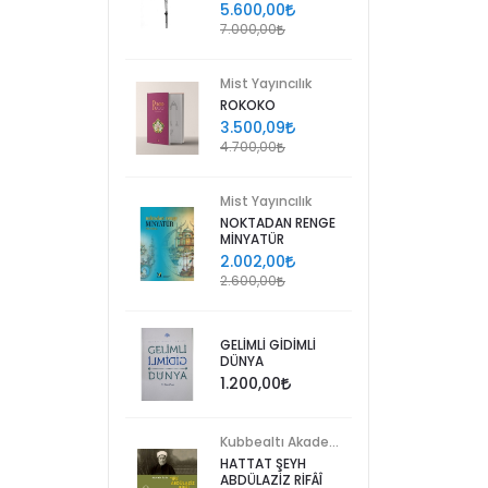
5.600,00
7.000,00
Mist Yayıncılık
ROKOKO
3.500,09
4.700,00
Mist Yayıncılık
NOKTADAN RENGE
MİNYATÜR
2.002,00
2.600,00
GELİMLİ GİDİMLİ
DÜNYA
1.200,00
Kubbealtı Akademisi Kültür ve Sanat Vakfı
HATTAT ŞEYH
ABDÜLAZİZ RİFÂÎ