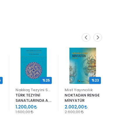
5
%25
%23
Nakkaş Tezyini Sanatlar Merkezi Yayınları
Mist Yayıncılık
TÜRK TEZYİNİ
NOKTADAN RENGE
ALİ EN N
SANATLARINDA A.
MİNYATÜR
ER RAKIM
SÜHEYL ÜNVER VE
1.200,00
2.002,00
1.105,00
YENİ TERKİPLERİ
1.600,00
2.600,00
1.300,00