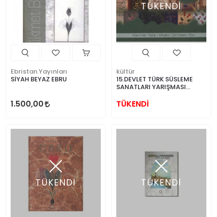
TÜKENDİ
Ebristan Yayınları
kültür
SİYAH BEYAZ EBRU
15.DEVLET TÜRK SÜSLEME
SANATLARI YARIŞMASI
SERGİSİ( HÜSN-İ HAT /
TEZHİP / MİNYATÜR / ÇİNİ
1.500,00
TÜKENDİ
DESENİ / EBRU
TÜKENDİ
TÜKENDİ