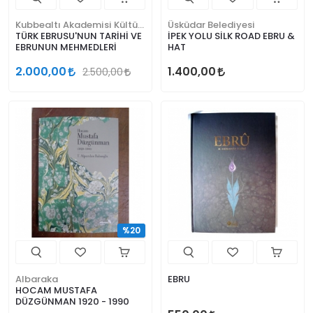
Kubbealtı Akademisi Kültür ve Sanat Vakfı
Üsküdar Belediyesi
TÜRK EBRUSU'NUN TARİHİ VE
İPEK YOLU SİLK ROAD EBRU &
EBRUNUN MEHMEDLERİ
HAT
2.000,00
1.400,00
2.500,00
%20
Albaraka
EBRU
HOCAM MUSTAFA
DÜZGÜNMAN 1920 - 1990