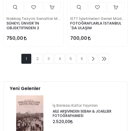
Nakkaş Tezyini Sanatlar Merkezi Yayınları
İETT İşletmeleri Genel Müdürlüğü
SÜHEYL ÜNVER´İN
FOTOĞRAFLARLA İSTANBUL
OBJEKTİFİNDEN 2
´DA ULAŞIM
750,00
700,00
1
2
3
4
5
6
Yeni Gelenler
İş Bankası Kültür Yayınları
AİLE ARŞİVİNDEN SEBAH & JOAİLLİER
FOTOĞRAFHANESİ
2.520,00