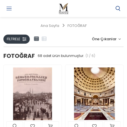
Gi
Y
/
Ana Sayfa
FOTOĞRAF
Ü
O
FILTRELE
FOTOĞRAF
68
adet ürün bulunmuştur.
(1 / 6)