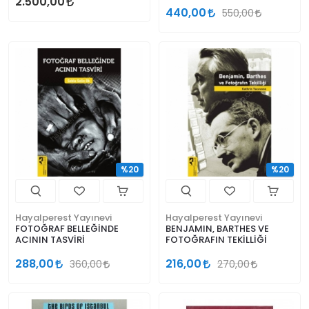
2.500,00
440,00
550,00
%20
%20
Hayalperest Yayınevi
Hayalperest Yayınevi
FOTOĞRAF BELLEĞİNDE
BENJAMIN, BARTHES VE
ACININ TASVİRİ
FOTOĞRAFIN TEKİLLİĞİ
288,00
216,00
360,00
270,00