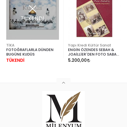
TÜKENDİ
TİKA
Yapı Kredi Kültür Sanat
FOTOĞRAFLARLA DÜNDEN
ENGİN ÖZENDES SEBAH &
BUGÜNE KUDÜS
JOAİLLİER´DEN FOTO SABAH
´A
TÜKENDİ
5.200,00