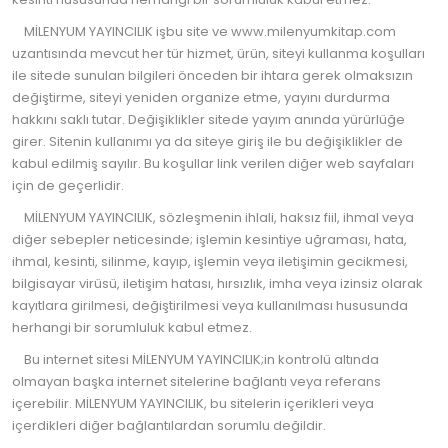
MİLENYUM YAYINCILIK işbu site ve www.milenyumkitap.com
uzantısında mevcut her tür hizmet, ürün, siteyi kullanma koşulları
ile sitede sunulan bilgileri önceden bir ihtara gerek olmaksızın
değiştirme, siteyi yeniden organize etme, yayını durdurma
hakkını saklı tutar. Değişiklikler sitede yayım anında yürürlüğe
girer. Sitenin kullanımı ya da siteye giriş ile bu değişiklikler de
kabul edilmiş sayılır. Bu koşullar link verilen diğer web sayfaları
için de geçerlidir.
MİLENYUM YAYINCILIK, sözleşmenin ihlali, haksız fiil, ihmal veya
diğer sebepler neticesinde; işlemin kesintiye uğraması, hata,
ihmal, kesinti, silinme, kayıp, işlemin veya iletişimin gecikmesi,
bilgisayar virüsü, iletişim hatası, hırsızlık, imha veya izinsiz olarak
kayıtlara girilmesi, değiştirilmesi veya kullanılması hususunda
herhangi bir sorumluluk kabul etmez.
Bu internet sitesi MİLENYUM YAYINCILIK;in kontrolü altında
olmayan başka internet sitelerine bağlantı veya referans
içerebilir. MİLENYUM YAYINCILIK, bu sitelerin içerikleri veya
içerdikleri diğer bağlantılardan sorumlu değildir.