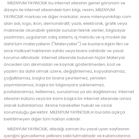
MİLENYUM YAYINCILIK bu internet sitesinin genel görünüm ve
dizaynı ile internet sitesindeki tüm bilgi, resim, MİLENYUM
YAYINCILIK markası ve diğer markalar, www.milenyumkitap.com
alan adı, logo, ikon, demonstratif, yazılı, elektronik, grafik veya
makinede okunabilir şekilde sunulan teknik veriler, bilgisayar
yazılımları, uygulanan satış sistemi, iş metodu ve iş modeli de
dahil tüm materyallerin ("Materyaller") ve bunlara ilişkin fikri ve
sınai mülkiyet haklarının sahibi veya lisans sahibidir ve yasal
koruma altındadır. Internet sitesinde bulunan hiçbir Materyal;
önceden izin alınmadan ve kaynak gösterilmeden, kod ve
yazılım da dahil olmak üzere, değiştirilemez, kopyalanamaz,
çoğaltılamaz, başka bir lisana çevrilemez, yeniden
yayımlanamaz, başka bir bilgisayara yüklenemez,
postalanamaz, iletilemez, sunulamaz ya da dağıtılamaz. Internet
sitesinin bütünü veya bir kısmı başka bir internet sitesinde izinsiz
olarak kullanılamaz. Aksine hareketler hukuki ve cezai
sorumluluğu gerektirir. MİLENYUM YAYINCILIK;in burada açıkça
belirtilmeyen diğer tüm hakları saklıdır.
MİLENYUM YAYINCILIK, dilediği zaman bu yasal uyarı sayfasının
içeriğini güncelleme yetkisini saklı tutmaktadır ve kullanıcılarına