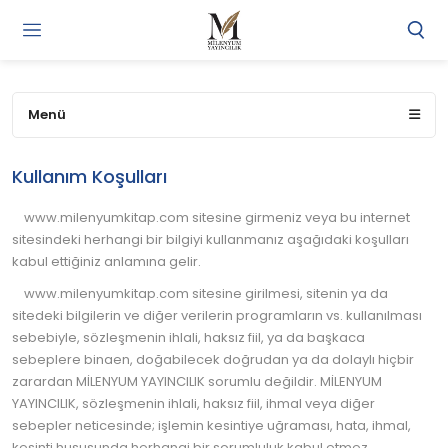
Gi
Y
/
Ü
Menü
O
Kullanım Koşulları
www.milenyumkitap.com sitesine girmeniz veya bu internet
sitesindeki herhangi bir bilgiyi kullanmanız aşağıdaki koşulları
kabul ettiğiniz anlamına gelir.
www.milenyumkitap.com sitesine girilmesi, sitenin ya da
sitedeki bilgilerin ve diğer verilerin programların vs. kullanılması
sebebiyle, sözleşmenin ihlali, haksız fiil, ya da başkaca
sebeplere binaen, doğabilecek doğrudan ya da dolaylı hiçbir
zarardan MİLENYUM YAYINCILIK sorumlu değildir. MİLENYUM
YAYINCILIK, sözleşmenin ihlali, haksız fiil, ihmal veya diğer
sebepler neticesinde; işlemin kesintiye uğraması, hata, ihmal,
kesinti hususunda herhangi bir sorumluluk kabul etmez.