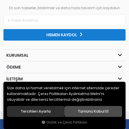
En son haberler, bildirimler ve daha fazla tasarım için kaydolun
HEMEN KAYDOL
KURUMSAL
ÖDEME
İLETİŞİM
Size daha iyi hizmet verebilmek için internet sitemizde çerezler
© 2020
MİLENYUM YAYINCILIK
. Tüm hakları saklıdır.
kullanılmaktadır. Çerez Politikaları Aydınlatma Metni’ni
okuyabilir ve dilerseniz tercihlerinizi değiştirebilirsiniz.
Tercihleri Ayarla
Tümünü Kabul Et
®
Hipotenüs
Yeni Nesil E-Ticaret Sistemleri ile Hazırlanmıştır.
Gizlilik ve Çerez Politikası
0
0