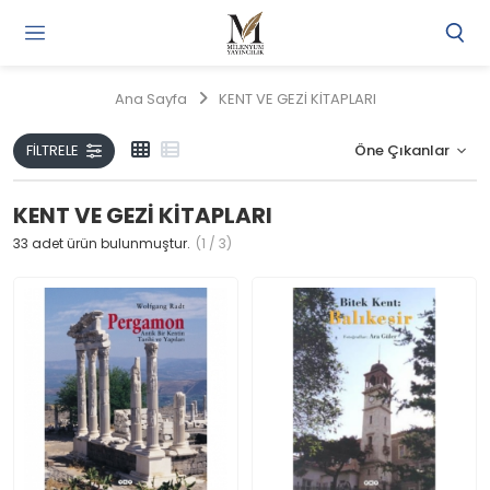
Gi
Y
/
Ana Sayfa
KENT VE GEZİ KİTAPLARI
Ü
O
FILTRELE
KENT VE GEZİ KİTAPLARI
33
adet ürün bulunmuştur.
(1 / 3)