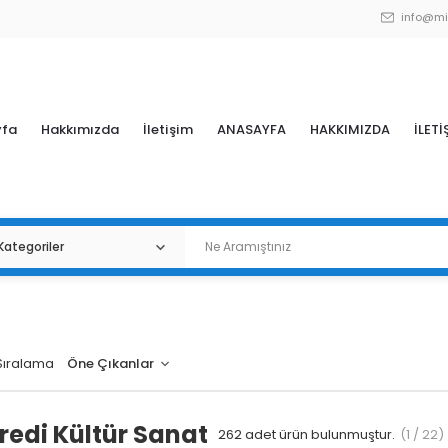
info@mi
yfa
Hakkımızda
İletişim
ANASAYFA
HAKKIMIZDA
İLETİ
Sıralama
redi Kültür Sanat
262
adet ürün bulunmuştur.
(1 / 22)