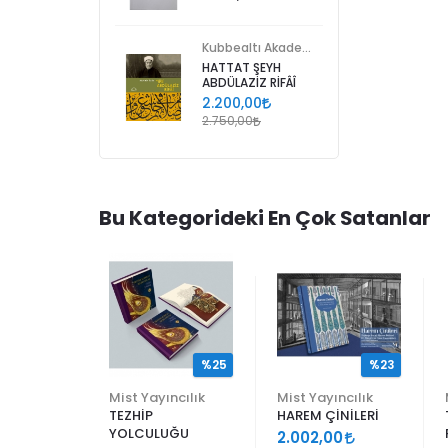
Kubbealtı Akademisi Kültür ve Sanat Vakfı
HATTAT ŞEYH
ABDÜLAZİZ RİFÂÎ
2.200,00
2.750,00
Bu Kategorideki En Çok Satanlar
%25
%25
%23
ncılık
Mist Yayıncılık
Mist Yayıncılık
TEZHİP
HAREM ÇİNİLERİ
YOLCULUĞU
9
2.002,00