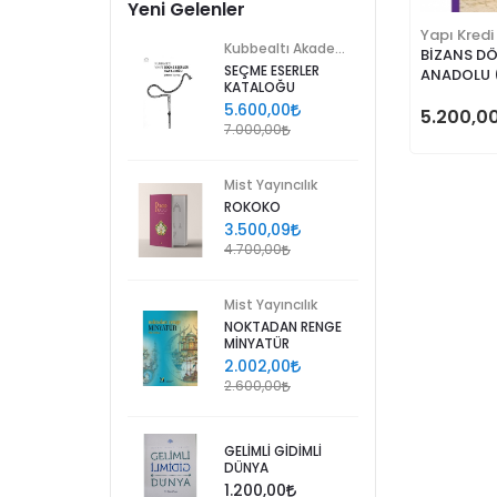
Yeni Gelenler
Yapı Kredi
Kubbealtı Akademisi Kültür ve Sanat Vakfı
BİZANS D
SEÇME ESERLER
ANADOLU (
KATALOĞU
5.600,00
5.200,0
7.000,00
Mist Yayıncılık
ROKOKO
3.500,09
4.700,00
Mist Yayıncılık
NOKTADAN RENGE
MİNYATÜR
2.002,00
2.600,00
GELİMLİ GİDİMLİ
DÜNYA
1.200,00