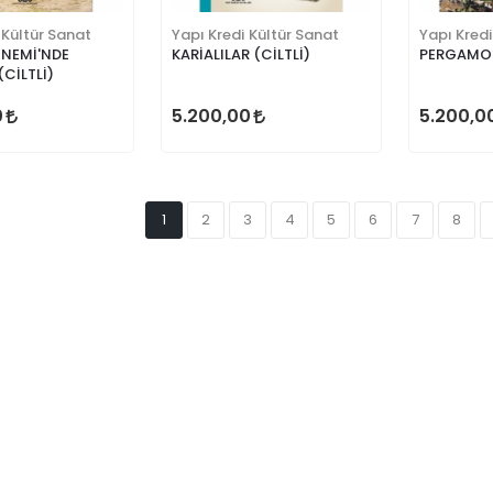
 Kültür Sanat
Yapı Kredi Kültür Sanat
Yapı Kredi
ÖNEMİ'NDE
KARİALILAR (CİLTLİ)
PERGAMO
CİLTLİ)
0
5.200,00
5.200,0
1
2
3
4
5
6
7
8