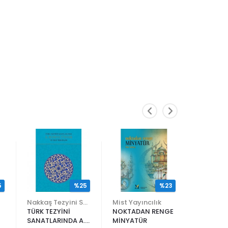
5
%25
%23
Nakkaş Tezyini Sanatlar Merkezi Yayınları
Mist Yayıncılık
TÜRK TEZYİNİ
NOKTADAN RENGE
ALİ EN N
SANATLARINDA A.
MİNYATÜR
ER RAKIM