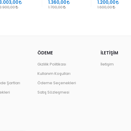
SANATLARINDA
GEÇMELER
3.003,00
1.360,00
1.200,00
DESEN
3.900,00
1.700,00
1.600,00
ÖDEME
İLETİŞİM
Gizlilik Politikası
İletişim
Kullanım Koşulları
ade Şartları
Ödeme Seçenekleri
kleri
Satış Sözleşmesi