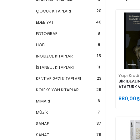
20
ÇOCUK KİTAPLARI
40
EDEBİYAT
8
FOTOĞRAF
9
HOBİ
15
İNGİLİZCE KİTAPLAR
11
İSTANBUL KİTAPLARI
Yapı Kredi
23
KENT VE GEZİ KİTAPLARI
BİR İDEALİ
ATATÜRK 
26
KOLEKSİYON KİTAPLAR
880,00
6
MİMARİ
7
MÜZİK
37
SAHAF
76
SANAT