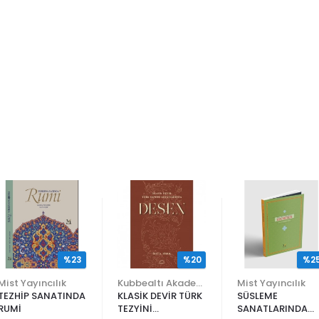
%23
%20
%2
Mist Yayıncılık
Kubbealtı Akademisi Kültür ve Sanat Vakfı
Mist Yayıncılık
TEZHİP SANATINDA
KLASİK DEVİR TÜRK
SÜSLEME
RUMİ
TEZYİNİ
SANATLARINDA