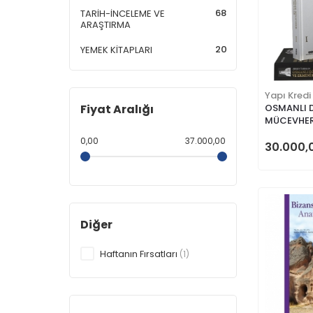
68
TARİH-İNCELEME VE
ARAŞTIRMA
20
YEMEK KİTAPLARI
Yapı Kredi
Fiyat Aralığı
OSMANLI 
MÜCEVHER
KUYUMCU
0,00
37.000,00
30.000,
Diğer
Haftanın Fırsatları
(1)