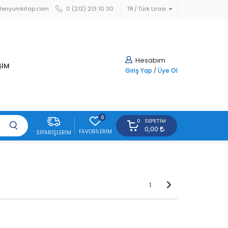
lenyumkitap.com
0 (212) 213 10 30
TR
Türk Lirası
Hesabım
ŞİM
Giriş Yap
/
Üye Ol
0
SEPETIM
0
0,00
FAVORILERIM
SIPARIŞLERIM
1