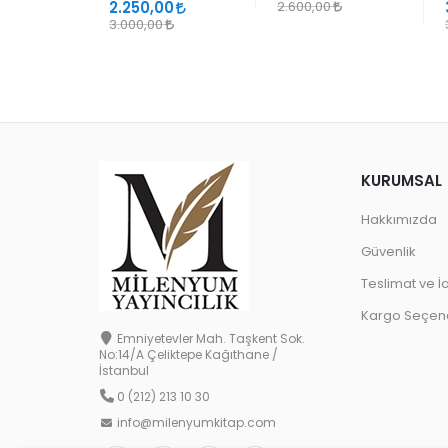
2.250,00
2.600,00
3.000,00
KURUMSAL
Hakkımızda
Güvenlik
Teslimat ve İ
Kargo Seçene
Emniyetevler Mah. Taşkent Sok.
No:14/A Çeliktepe Kağıthane /
İstanbul
0 (212) 213 10 30
info@milenyumkitap.com