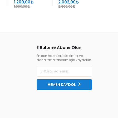
SÜHEYL ÜNVER VE
1.200,00
2.002,00
1.105,00
YENİ TERKİPLERİ
1.600,00
2.600,00
1.300,00
E Bültene Abone Olun
En son haberler, bildirimler ve
daha fazla tasarım için kaydolun
HEMEN KAYDOL