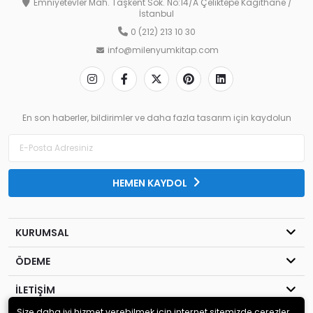
Emniyetevler Mah. Taşkent Sok. No:14/A Çeliktepe Kağıthane /
İstanbul
0 (212) 213 10 30
info@milenyumkitap.com
En son haberler, bildirimler ve daha fazla tasarım için kaydolun
HEMEN KAYDOL
KURUMSAL
ÖDEME
İLETİŞİM
Size daha iyi hizmet verebilmek için internet sitemizde çerezler