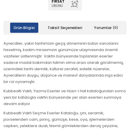
FIRSAT
ÜRÜNÜ
Ürün Bilgisi
Taksit Seçenekleri
Yorumlar
(0)
Ayverdiler, yakın tarihimizin geçiş döneminin bütün sancılarını
hissetmiş, kadim mirasımızın günümüze ulaşmasında önemli
vazifeler üstlenmiştir. Vakfın bünyesinde toplanılan eserler
sadece maddi bakımdan tatmin olma aracı olarak görülmemiş,
üzerindeki tarihi derinlik, kültürel zerafet, estetik nüanslar,
Ayverdilerin duygu, düşünce ve manevî dünyalarında inşa edici
bir rol oynamıştır.
Kubbealtı Vakfı, Yazma Eserler ve Hüsn-i Hat kataloğundan sonra
yeni bir katalogla vakfın bünyesinde yer alan eserleri sunmaya
devam ediyor.
Kubbealtı Vakfı Seçme Eserler Kataloğu; çini, seramik,
porselenden cam, pirinç, gümüşe, kese, oya, işlemelerden
cepken, yeleklere dualı, tılsımlı gömleklerden derviş çeyizine,