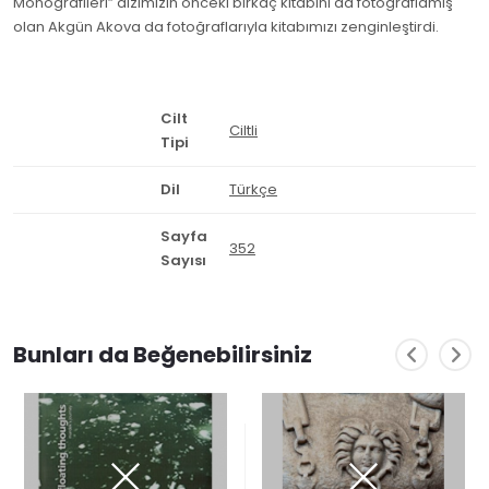
Monografileri” dizimizin önceki birkaç kitabını da fotoğraflamış
olan Akgün Akova da fotoğraflarıyla kitabımızı zenginleştirdi.
Cilt
Ciltli
Tipi
Dil
Türkçe
Sayfa
352
Sayısı
Bunları da Beğenebilirsiniz