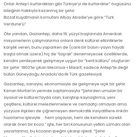
Onlar Antep’i kurtardıkları gibi Türkiye’yi de kurtardılar” övgüsünü
bileğinin hakkıyla kazanmış bir şehir:
Bizzat kuşatmanın komutanı Albay Abadie’ye göre “Türk
Verdune’ü”.
Öte yandan, Gaziantep, daha 19. yüzyıl başlarında Amerikalı
misyonerlerin çalışmalarına onlara denk kültürel etkinliklerle
karşılık veren, bunu yaparken de (canlı bir basın-yayın hayatı
başta olmak üzere) hiç de “taşralı” denemeyecek özelliklerde,
kendini yenileyerek gelişmeye uygun bir “kent kültürü” oluşturan
bir şehir: 1903’te çıkan Mecmua-i Maarif, sadece Antep’te değil
bütün Güneydoğu Anadolu’da ilk Türk gazetesiydi.
Gaziantep, sanayisi, ekonomisiyle de gelişmeye açık bir şehir.
Kenan Mortan’ın yerinde saptamasıyla “Şehirden umulan bir
siyasal ve kültürel fayda olan, karıştırıp kaynaştırma, yeni
çeşitlere, kültürel melezlenmelere ve cemaatçi olmayan ama
yüzyüze ilişkileri de çiğnemeyen demokratik insiyatiflere imkân
hazırlama işleviyle ... hem yaşayan, hem de kendisini sürekli
olarak ören bir koza.” işte, her biri konusunun yetkin uzmanı olan
yazarlarımız, bu kozanın ipeğini çıkarıp işledi. “Şehir