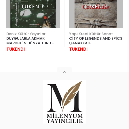
TÜKENDİ
TÜKENDİ
Deniz Kültür Yayınları
Yapı Kredi Kültür Sanat
DUYGULARLA AKMAK
CİTY OF LEGENDS AND EPİCS
MARDEK'İN DÜNYA TURU -
ÇANAKKALE
FLOATİNG THOUGHTS
TÜKENDİ
TÜKENDİ
MARDEK'S JOURNEY