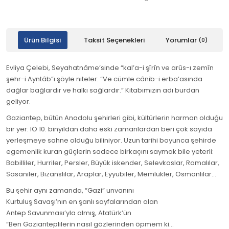
Ürün Bilgisi
Taksit Seçenekleri
Yorumlar
(0)
Evliya Çelebi, Seyahatnâme’sinde “kal’a-i şîrîn ve arûs-ı zemîn
şehr-i Ayntâb”ı şöyle niteler: “Ve cümle cânib-i erba’asında
dağlar bağlardır ve halkı sağlardır.” Kitabımızın adı burdan
geliyor.
Gaziantep, bütün Anadolu şehirleri gibi, kültürlerin harman olduğu
bir yer: İÖ 10. binyıldan daha eski zamanlardan beri çok sayıda
yerleşmeye sahne olduğu biliniyor. Uzun tarihi boyunca şehirde
egemenlik kuran güçlerin sadece birkaçını saymak bile yeterli:
Babilliler, Hurriler, Persler, Büyük iskender, Selevkoslar, Romalılar,
Sasaniler, Bizanslılar, Araplar, Eyyubiler, Memlukler, Osmanlılar...
Bu şehir aynı zamanda, “Gazi” unvanını
Kurtuluş Savaşı’nın en şanlı sayfalarından olan
Antep Savunması’yla almış, Atatürk’ün
“Ben Gazianteplilerin nasıl gözlerinden öpmem ki...