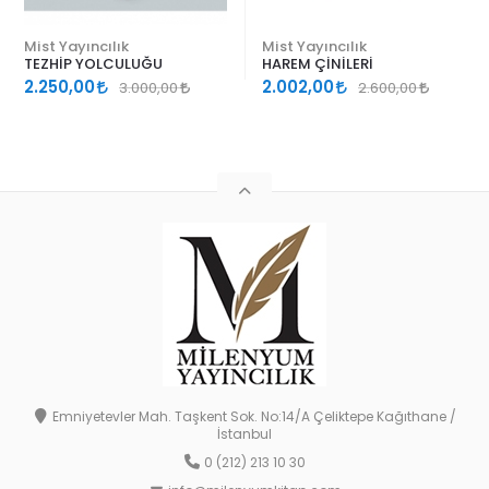
Mist Yayıncılık
Mist Yayıncılık
TEZHİP YOLCULUĞU
HAREM ÇİNİLERİ
2.250,00
2.002,00
3.000,00
2.600,00
Emniyetevler Mah. Taşkent Sok. No:14/A Çeliktepe Kağıthane /
İstanbul
0 (212) 213 10 30