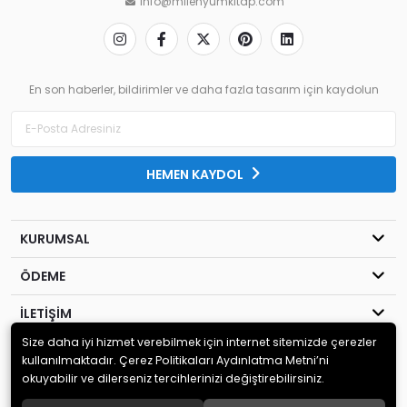
info@milenyumkitap.com
En son haberler, bildirimler ve daha fazla tasarım için kaydolun
HEMEN KAYDOL
KURUMSAL
ÖDEME
İLETİŞİM
Size daha iyi hizmet verebilmek için internet sitemizde çerezler
© 2020
MİLENYUM YAYINCILIK
. Tüm hakları saklıdır.
kullanılmaktadır. Çerez Politikaları Aydınlatma Metni’ni
okuyabilir ve dilerseniz tercihlerinizi değiştirebilirsiniz.