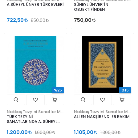
A.SÜHEYL ÜNVER TÜRK EVLERİ
SÜHEYL ÜNVER´İN
OBJEKTİFİNDEN
722,50
750,00
850,00
%25
%15
Nakkaş Tezyini Sanatlar Merkezi Yayınları
Nakkaş Tezyini Sanatlar Merkezi Yayınları
TÜRK TEZYİNİ
ALİ EN NAKŞİBENDİ ER RAKIM
SANATLARINDA A. SÜHEYL
ÜNVER VE YENİ TERKİPLERİ
1.200,00
1.105,00
1.600,00
1.300,00