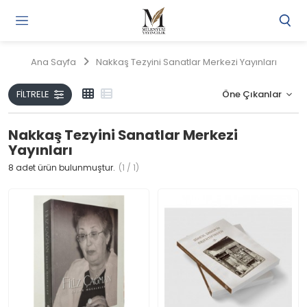
Gi
Y
/
Ana Sayfa
Nakkaş Tezyini Sanatlar Merkezi Yayınları
Ü
O
FILTRELE
Nakkaş Tezyini Sanatlar Merkezi
Yayınları
8
adet ürün bulunmuştur.
(1 / 1)