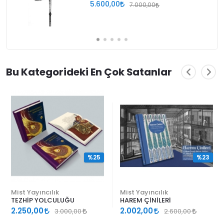
5.600,00
7.000,00
Bu Kategorideki En Çok Satanlar
%25
%23
Mist Yayıncılık
Mist Yayıncılık
TEZHİP YOLCULUĞU
HAREM ÇİNİLERİ
2.250,00
2.002,00
3.000,00
2.600,00