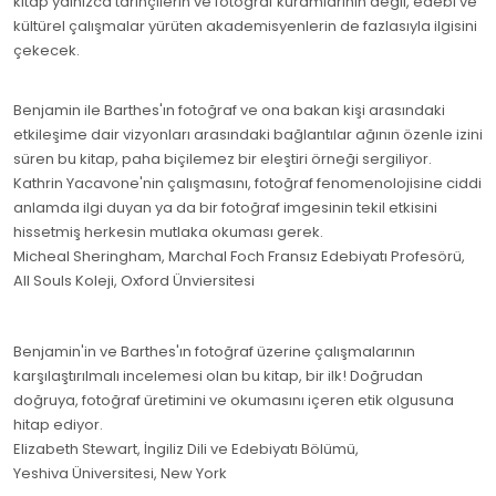
kitap yalnızca tarihçilerin ve fotoğraf kuramlarının değil, edebi ve
kültürel çalışmalar yürüten akademisyenlerin de fazlasıyla ilgisini
çekecek.
Benjamin ile Barthes'ın fotoğraf ve ona bakan kişi arasındaki
etkileşime dair vizyonları arasındaki bağlantılar ağının özenle izini
süren bu kitap, paha biçilemez bir eleştiri örneği sergiliyor.
Kathrin Yacavone'nin çalışmasını, fotoğraf fenomenolojisine ciddi
anlamda ilgi duyan ya da bir fotoğraf imgesinin tekil etkisini
hissetmiş herkesin mutlaka okuması gerek.
Micheal Sheringham, Marchal Foch Fransız Edebiyatı Profesörü,
All Souls Koleji, Oxford Ünviersitesi
Benjamin'in ve Barthes'ın fotoğraf üzerine çalışmalarının
karşılaştırılmalı incelemesi olan bu kitap, bir ilk! Doğrudan
doğruya, fotoğraf üretimini ve okumasını içeren etik olgusuna
hitap ediyor.
Elizabeth Stewart, İngiliz Dili ve Edebiyatı Bölümü,
Yeshiva Üniversitesi, New York