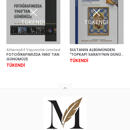
TÜKENDİ
TÜKENDİ
Alternatif Yayıncılık Limited
SULTANIN ALBÜMÜNDEN
FOTOĞRAFIMIZDA 1960´TAN
"TOPKAPI SARAYI'NIN DÜNÜ
GÜNÜMÜZE
VE BUGÜNÜ"
TÜKENDİ
TÜKENDİ