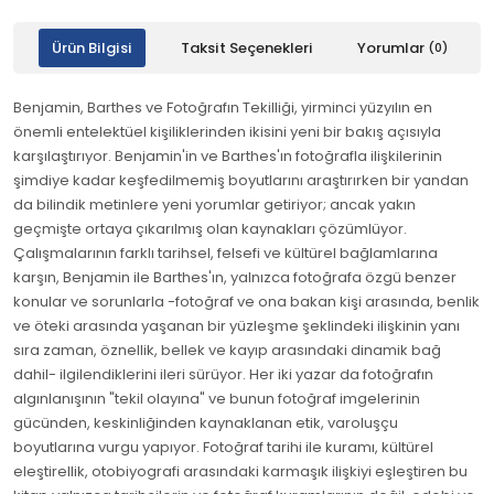
Ürün Bilgisi
Taksit Seçenekleri
Yorumlar
(0)
Benjamin, Barthes ve Fotoğrafın Tekilliği, yirminci yüzyılın en
önemli entelektüel kişiliklerinden ikisini yeni bir bakış açısıyla
karşılaştırıyor. Benjamin'in ve Barthes'ın fotoğrafla ilişkilerinin
şimdiye kadar keşfedilmemiş boyutlarını araştırırken bir yandan
da bilindik metinlere yeni yorumlar getiriyor; ancak yakın
geçmişte ortaya çıkarılmış olan kaynakları çözümlüyor.
Çalışmalarının farklı tarihsel, felsefi ve kültürel bağlamlarına
karşın, Benjamin ile Barthes'ın, yalnızca fotoğrafa özgü benzer
konular ve sorunlarla -fotoğraf ve ona bakan kişi arasında, benlik
ve öteki arasında yaşanan bir yüzleşme şeklindeki ilişkinin yanı
sıra zaman, öznellik, bellek ve kayıp arasındaki dinamik bağ
dahil- ilgilendiklerini ileri sürüyor. Her iki yazar da fotoğrafın
algınlanışının "tekil olayına" ve bunun fotoğraf imgelerinin
gücünden, keskinliğinden kaynaklanan etik, varoluşçu
boyutlarına vurgu yapıyor. Fotoğraf tarihi ile kuramı, kültürel
eleştirellik, otobiyografi arasındaki karmaşık ilişkiyi eşleştiren bu