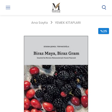
Gi
Y
/
Ana Sayfa
YEMEK KİTAPLARI
Ü
O
%25