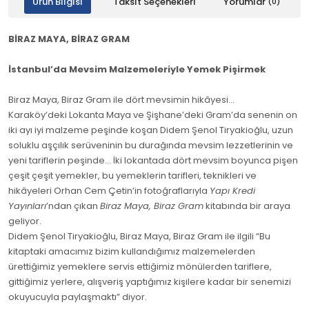
Ürün Bilgisi
Taksit Seçenekleri
Yorumlar
(0)
BİRAZ MAYA, BİRAZ GRAM
İstanbul’da Mevsim Malzemeleriyle Yemek Pişirmek
Biraz Maya, Biraz Gram ile dört mevsimin hikâyesi…
Karaköy’deki Lokanta Maya ve Şişhane’deki Gram’da senenin on
iki ayı iyi malzeme peşinde koşan Didem Şenol Tiryakioğlu, uzun
soluklu aşçılık serüveninin bu durağında mevsim lezzetlerinin ve
yeni tariflerin peşinde... İki lokantada dört mevsim boyunca pişen
çeşit çeşit yemekler, bu yemeklerin tarifleri, teknikleri ve
hikâyeleri Orhan Cem Çetin’in fotoğraflarıyla
Yapı Kredi
Yayınları
’ndan çıkan
Biraz Maya, Biraz Gram
kitabında bir araya
geliyor.
Didem Şenol Tiryakioğlu, Biraz Maya, Biraz Gram ile ilgili “Bu
kitaptaki amacımız bizim kullandığımız malzemelerden
ürettiğimiz yemeklere servis ettiğimiz mönülerden tariflere,
gittiğimiz yerlere, alışveriş yaptığımız kişilere kadar bir senemizi
okuyucuyla paylaşmaktı” diyor.