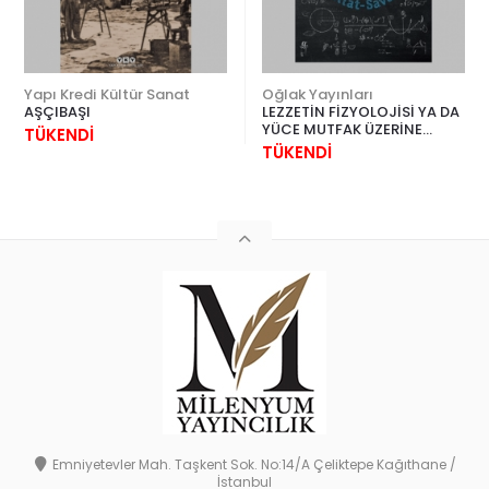
Yapı Kredi Kültür Sanat
Oğlak Yayınları
AŞÇIBAŞI
LEZZETİN FİZYOLOJİSİ YA DA
YÜCE MUTFAK ÜZERİNE
TÜKENDİ
DÜŞÜNCELER
TÜKENDİ
Emniyetevler Mah. Taşkent Sok. No:14/A Çeliktepe Kağıthane /
İstanbul