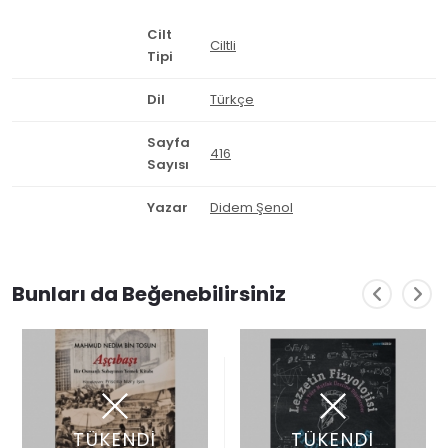
Cilt
Ciltli
Tipi
Dil
Türkçe
Sayfa
416
Sayısı
Yazar
Didem Şenol
Bunları da Beğenebilirsiniz
TÜKENDİ
TÜKENDİ