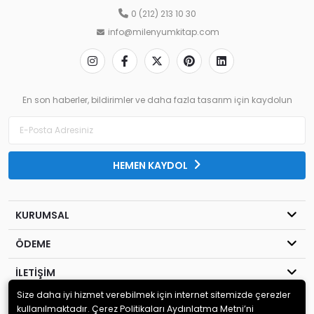
0 (212) 213 10 30
info@milenyumkitap.com
En son haberler, bildirimler ve daha fazla tasarım için kaydolun
HEMEN KAYDOL
KURUMSAL
ÖDEME
İLETİŞİM
Size daha iyi hizmet verebilmek için internet sitemizde çerezler
© 2020
MİLENYUM YAYINCILIK
. Tüm hakları saklıdır.
kullanılmaktadır. Çerez Politikaları Aydınlatma Metni’ni