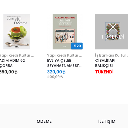
TÜKENDİ
%20
Yapı Kredi Kültür Sanat
Yapı Kredi Kültür Sanat
İş Bankası K
ADIM ADIM 62
EVLİYA ÇELEBİ
CİBALİKAPI
ÇORBA
SEYAHATNAMESİ'NDE
BALIKÇISI
YEMEK KÜLTÜRÜ
550,00
320,00
TÜKENDİ
400,00
ÖDEME
İLETİŞİM