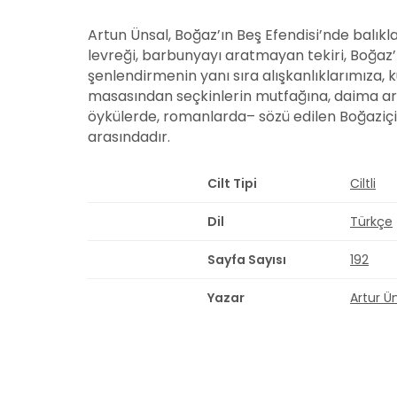
Artun Ünsal, Boğaz’ın Beş Efendisi’nde balıkla
levreği, barbunyayı aratmayan tekiri, Boğaz’ın
şenlendirmenin yanı sıra alışkanlıklarımıza, k
masasından seçkinlerin mutfağına, daima ara
öykülerde, romanlarda– sözü edilen Boğaziçi’n
arasındadır.
Cilt Tipi
Ciltli
Dil
Türkçe
Sayfa Sayısı
192
Yazar
Artur Ü