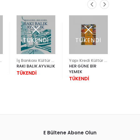
TÜKENDİ
TÜKENDİ
TÜK
ültür Yayınları
İş Bankası Kültür Yayınları
Yapı Kredi Kültür Sanat
RAKI BALIK AYVALIK
HER GÜNE BİR
İSTANBU
YEMEK
BİR AİLE
TÜKENDİ
MUTFAK 
TÜKENDİ
TÜKEND
E Bültene Abone Olun