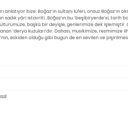
rı anlatıyor bize: Boğaz’ın sultanı lüferi, onsuz Boğaz’ın ö
 sadık yâri istavriti…
Boğaz’ın bu ‘beşibiryerde’si, tarih 
ültürümüze, başka bir deyişle, genlerimize dek işlemiştir. Ç
nan ‘derya kuzuları’dır. Dahası, musikimize, resmimize il
in, eskiden olduğu gibi bugün de en sevilen ve pişirilmesi 
nsal