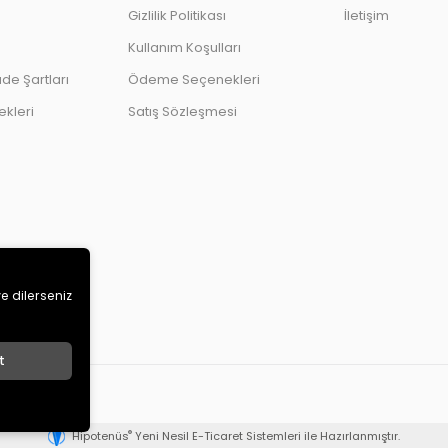
Gizlilik Politikası
İletişim
Kullanım Koşulları
ade Şartları
Ödeme Seçenekleri
kleri
Satış Sözleşmesi
ve dilerseniz
t
®
Hipotenüs
Yeni Nesil E-Ticaret Sistemleri ile Hazırlanmıştır.