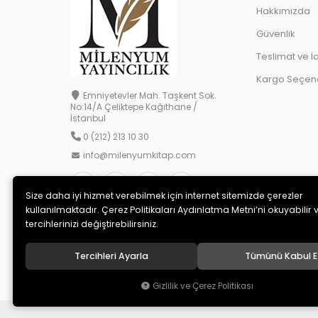
Hakkımızda
Güvenlik
Teslimat ve İ
Kargo Seçene
Emniyetevler Mah. Taşkent Sok.
No:14/A Çeliktepe Kağıthane /
İstanbul
0 (212) 213 10 30
info@milenyumkitap.com
Size daha iyi hizmet verebilmek için internet sitemizde çerezler
kullanılmaktadır. Çerez Politikaları Aydınlatma Metni’ni okuyabilir 
tercihlerinizi değiştirebilirsiniz.
Tercihleri Ayarla
Tümünü Kabul E
© 2020
MİLENYUM YAYINCILIK
. Tüm hakları saklıdır.
Gizlilik ve Çerez Politikası