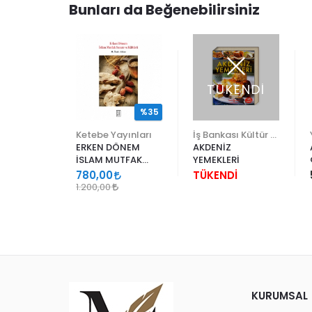
Bunları da Beğenebilirsiniz
ENDİ
TÜKENDİ
%35
İş Bankası Kültür Yayınları
Ketebe Yayınları
İş Bankası Kültür Yayınları
ADA PİŞEN
ERKEN DÖNEM
AKDENİZ
R
İSLAM MUTFAK
YEMEKLERİ
SANATI VE
İ
780,00
TÜKENDİ
KÜLTÜRÜ
1.200,00
KURUMSAL