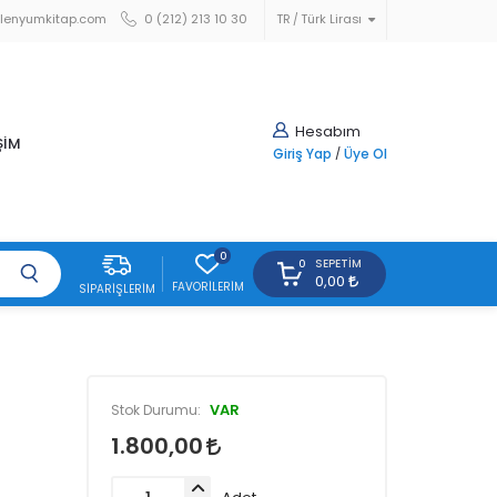
lenyumkitap.com
0 (212) 213 10 30
TR
Türk Lirası
Hesabım
ŞİM
Giriş Yap
/
Üye Ol
0
SEPETIM
0
0,00
FAVORILERIM
SIPARIŞLERIM
VAR
Stok Durumu:
1.800,00