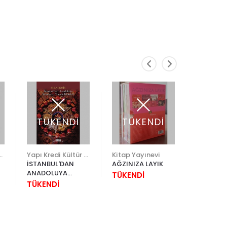
TÜKENDİ
TÜKENDİ
TÜK
ültür Yayınları
Yapı Kredi Kültür Sanat
Kitap Yayınevi
İSTANBUL'DAN
AĞZINIZA LAYIK
DÜNYA
ANADOLUYA
MUTFAKL
TÜKENDİ
RUMLARIN YEMEK
HAMUR İŞ
TÜKENDİ
TÜKEND
KÜLTÜRÜ