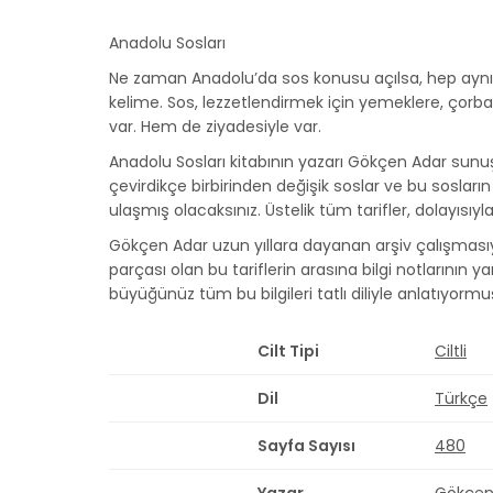
Anadolu Sosları
Ne zaman Anadolu’da sos konusu açılsa, hep aynı so
kelime. Sos, lezzetlendirmek için yemeklere, çorba
var. Hem de ziyadesiyle var.
Anadolu Sosları kitabının yazarı Gökçen Adar sunu
çevirdikçe birbirinden değişik soslar ve bu sosları
ulaşmış olacaksınız. Üstelik tüm tarifler, dolayısıyla
Gökçen Adar uzun yıllara dayanan arşiv çalışmasıyl
parçası olan bu tariflerin arasına bilgi notlarının
büyüğünüz tüm bu bilgileri tatlı diliyle anlatıyorm
Cilt Tipi
Ciltli
Dil
Türkçe
Sayfa Sayısı
480