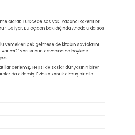
lime olarak Türkçede sos yok. Yabancı kökenli bir
 mu? Geliyor. Bu açıdan bakıldığında Anadolu’da sos
lu yemekleri pek gelmese de kitabın sayfalarını
a sos var mı?” sorusunun cevabına da böylece
yor.
lılar derlemiş. Hepsi de soslar dünyasının birer
ralar da eklemiş. Evinize konuk olmuş bir aile