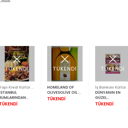
 Adar
TÜKENDİ
TÜKENDİ
TÜKENDİ
Yapı Kredi Kültür Sanat
HOMELAND OF
İş Bankası K
İSTANBUL
OLİVESOLİVE OİL:
DÜNYANIN EN
RUMLARINDAN
TURKEY
GÜZEL
TÜKENDİ
YEMEK TARİFLERİ
KURABİYELERİ
TÜKENDİ
TÜKENDİ