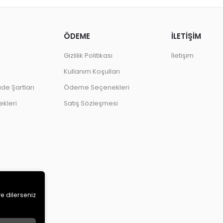
ÖDEME
İLETİŞİM
Gizlilik Politikası
İletişim
Kullanım Koşulları
ade Şartları
Ödeme Seçenekleri
kleri
Satış Sözleşmesi
ve dilerseniz