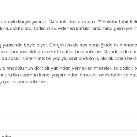
ruyla karşılaşıyoruz: ”Anadolu’da sos var mı?” Haklılar tabii. Ke
lara, salatalara, tatlılara vs. eklenen katkılar anlamına gelmiyor
ş yazısında böyle diyor. Gerçekten de sos dendiğinde akla Anado
n birer parçası olduğu lezzetli tarifler bulacaksınız. “Anadolu’d
 da soslar sistematik bir yapıyla sınıflandırılmış olarak sizleri bekli
a Anadolu’nun dört bir yanından yemekler, mezeler, salatalar, tat
 yanı sıra kimi zaman kendi yaşamından örnekler, anekdotlar ve hatı
uş gibi hissedeceksiniz…