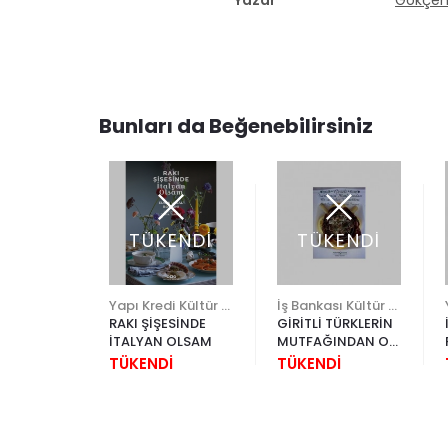
Yazar
Gökçen
Bunları da Beğenebilirsiniz
ENDİ
TÜKENDİ
TÜKENDİ
Yapı Kredi Kültür Sanat
Yapı Kredi Kültür Sanat
İş Bankası Kültür Yayınları
LLU RUM
RAKI ŞİŞESİNDE
GİRİTLİ TÜRKLERİN
NİN
İTALYAN OLSAM
MUTFAĞINDAN OT
SERÜVENİ
VE SEBZE
İ
TÜKENDİ
TÜKENDİ
YEMEKLERİ