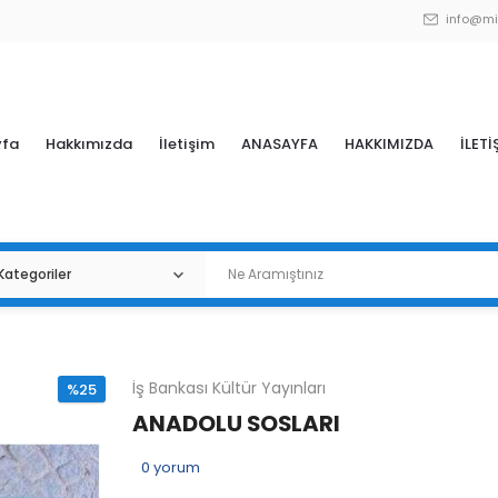
info@mi
yfa
Hakkımızda
İletişim
ANASAYFA
HAKKIMIZDA
İLETİ
İş Bankası Kültür Yayınları
%25
ANADOLU SOSLARI
0
yorum