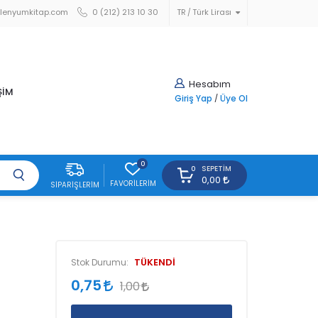
lenyumkitap.com
0 (212) 213 10 30
TR
Türk Lirası
Hesabım
ŞİM
Giriş Yap
/
Üye Ol
0
SEPETIM
0
0,00
FAVORILERIM
SIPARIŞLERIM
TÜKENDİ
Stok Durumu:
0,75
1,00