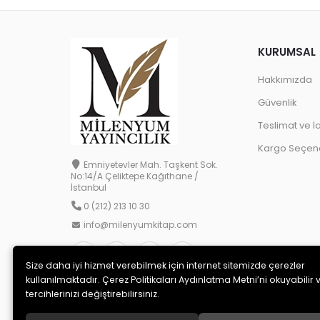
KURUMSAL
Hakkımızda
Güvenlik
Teslimat ve İ
Kargo Seçene
Emniyetevler Mah. Taşkent Sok.
No:14/A Çeliktepe Kağıthane /
İstanbul
0 (212) 213 10 30
info@milenyumkitap.com
Size daha iyi hizmet verebilmek için internet sitemizde çerezler
kullanılmaktadır. Çerez Politikaları Aydınlatma Metni’ni okuyabilir 
tercihlerinizi değiştirebilirsiniz.