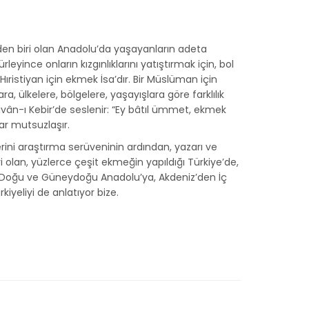
den biri olan Anadolu’da yaşayanların adeta
eyince onların kızgınlıklarını yatıştırmak için, bol
ıristiyan için ekmek İsa’dır. Bir Müslüman için
, ülkelere, bölgelere, yaşayışlara göre farklılık
ân-ı Kebir’de seslenir: “Ey bâtıl ümmet, ekmek
lar mutsuzlaşır.
erini araştırma serüveninin ardından, yazarı ve
i olan, yüzlerce çeşit ekmeğin yapıldığı Türkiye’de,
 Doğu ve Güneydoğu Anadolu’ya, Akdeniz’den İç
iyeliyi de anlatıyor bize.