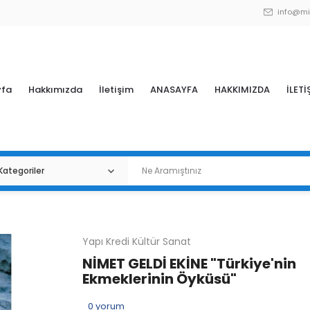
info@mi
yfa
Hakkımızda
İletişim
ANASAYFA
HAKKIMIZDA
İLETİ
Yapı Kredi Kültür Sanat
NİMET GELDİ EKİNE "Türkiye'nin
Ekmeklerinin Öyküsü"
0
yorum