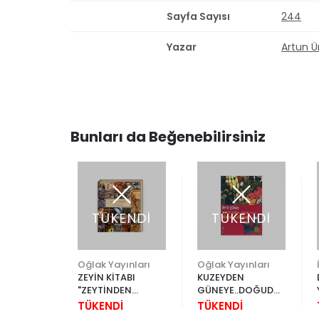
Sayfa Sayısı
244
Yazar
Artun Ü
Bunları da Beğenebilirsiniz
ENDİ
TÜKENDİ
TÜKENDİ
İş Bankası Kültür Yayınları
Oğlak Yayınları
Oğlak Yayınları
ZEYİN KİTABI
KUZEYDEN
ARINDAN
"ZEYTİNDEN
GÜNEYE..DOĞUDAN
LERİ
ZEYTİNYAĞINA"
BATIYA YÖRESEL
İ
TÜKENDİ
TÜKENDİ
MUTFAĞIMIZ