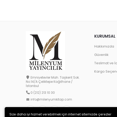
KURUMSAL
Hakkımızda
Güvenlik
Teslimat ve İ
Kargo Seçene
Emniyetevler Mah. Taşkent Sok.
No:14/A Çeliktepe Kağıthane /
İstanbul
0 (212) 213 10 30
info@milenyumkitap.com
Size daha iyi hizmet verebilmek için internet sitemizde çerezler