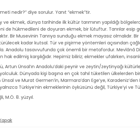
meti nedir?” diye sorulur. Yanıt “ekmek”tir.
ve ekmek, dünya tarihinde ilk kültür tarımının yapıldığı bölgeler
i de hükmedileni de doyuran ekmek, bir lûtuftur. Tanrılar esip gürl
aktır. Bir Musevinin Tanrıya sunduğu ekmek mayasız olmalıdır. Bir H
ürülecek kadar kutsal. Tür ve pişirme yöntemleri açısından çağlara
da. Anadolu tasavvufunda çok önemli bir metafordur. Mevlânâ Div
hak edilmiş karşılığıdır. Hepimiz biliriz; ekmekler ufalırken, insan
, Artun Ünsal’ın Anadolu’daki peynir ve zeytin/zeytinyağı kültürl
olculuk. Dünyada kişi başına en çok tahıl tüketilen ülkelerden bir
 Ünsal ve Murat Germen’in, Marmara’dan Ege’ye, Karadeniz’den
yalnızca Türkiye’nin ekmeklerinin öyküsünü değil, Türkiye’yi ve Türk
, M.Ö. 8. yüzyıl.
 Kapak