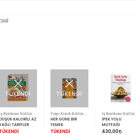
nsal
TÜKENDİ
TÜKENDİ
İş Bankası Kültür Yayınları
Yapı Kredi Kültür Sanat
İş Bankası K
DÜŞÜK KALORİLİ AZ
HER GÜNE BİR
İPEK YOLU
YAĞLI TARİFLER
YEMEK
MUTFAĞI
TÜKENDİ
TÜKENDİ
430,00