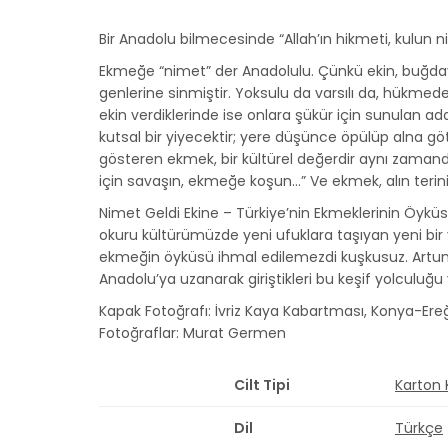
Bir Anadolu bilmecesinde “Allah’ın hikmeti, kulun ni
Ekmeğe “nimet” der Anadolulu. Çünkü ekin, buğday 
genlerine sinmiştir. Yoksulu da varsılı da, hükmeden
ekin verdiklerinde ise onlara şükür için sunulan ad
kutsal bir yiyecektir; yere düşünce öpülüp alna göt
gösteren ekmek, bir kültürel değerdir aynı zaman
için savaşın, ekmeğe koşun…” Ve ekmek, alın terinin 
Nimet Geldi Ekine – Türkiye’nin Ekmeklerinin Öyküsü
okuru kültürümüzde yeni ufuklara taşıyan yeni bir y
ekmeğin öyküsü ihmal edilemezdi kuşkusuz. Artun
Anadolu’ya uzanarak giriştikleri bu keşif yolculuğu 
Kapak Fotoğrafı: İvriz Kaya Kabartması, Konya-Ereğli
Fotoğraflar: Murat Germen
Cilt Tipi
Karton
Dil
Türkçe