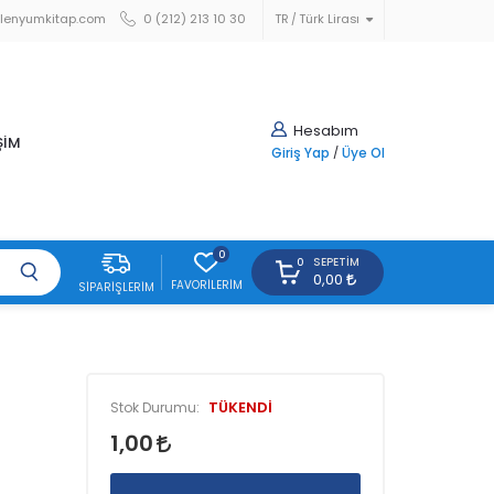
lenyumkitap.com
0 (212) 213 10 30
TR
Türk Lirası
Hesabım
ŞİM
Giriş Yap
/
Üye Ol
0
SEPETIM
0
0,00
FAVORILERIM
SIPARIŞLERIM
TÜKENDİ
Stok Durumu:
1,00