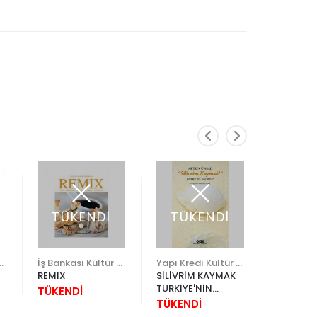
TÜKENDİ
TÜKENDİ
TÜK
ültür Yayınları
İş Bankası Kültür Yayınları
Yapı Kredi Kültür Sanat
REMIX
SİLİVRİM KAYMAK
TÜRK YU
TÜRKİYE'NİN
MUTFAĞ
TÜKENDİ
YOĞURTLARI
TÜKENDİ
TÜKEND