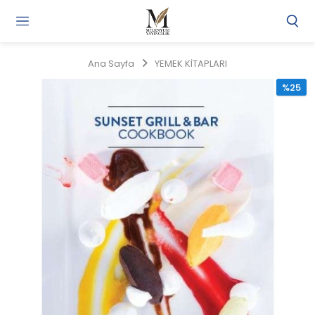
Gi
Y
/
Ana Sayfa
YEMEK KİTAPLARI
Ü
O
%25