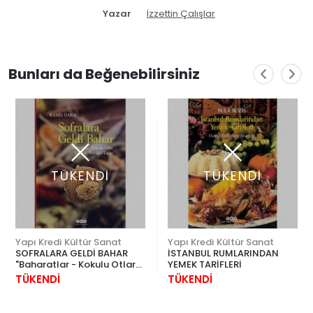
Yazar
İzzettin Çalışlar
Bunları da Beğenebilirsiniz
TÜKENDİ
TÜKENDİ
Yapı Kredi Kültür Sanat
Yapı Kredi Kültür Sanat
SOFRALARA GELDİ BAHAR
İSTANBUL RUMLARINDAN
"Baharatlar - Kokulu Otlar
YEMEK TARİFLERİ
Yerel ve Evrensel Tatlar"
TÜKENDİ
TÜKENDİ