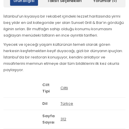
Ürün Bilgisi
Taksit Seçenekleri
Yorumlar
(0)
İstanbul’un kıyasıya bir rekabet içindeki lezzet haritasında yirmi
beş yıldır en üst kategoride yer alan Sunset Grill & Bar’ın gördüğü
ilginin sırları. Bir mutfağın sahip olduğu konumu korumasını
sağlayan menüdeki tatların en ince ayrıntılı tarifleri.
Yiyecek ve içeceği yaşam kültürünün temeli olarak gören
herkesin keşfetmekten keyif duyacağı, gizli bir dünyanın ipuçları.
İstanbul’da bir restoran konuşuyor, kendini anlatıyor ve
misafirlerini memnun etmeye dair tüm bildiklerini ilk kez okurla
paylaşıyor.
Cilt
Ciltli
Tipi
Dil
Türkçe
Sayfa
312
Sayısı