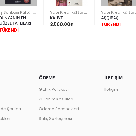
İş Bankası Kültür Yayınları
Yapı Kredi Kültür Sanat
Yapı Kr
DÜNYANIN EN
KAHVE
AŞÇIBAŞI
GÜZEL TATLILARI
3.500,00
TÜKENDİ
TÜKENDİ
ÖDEME
İLETİŞİM
Gizlilik Politikası
İletişim
Kullanım Koşulları
ade Şartları
Ödeme Seçenekleri
kleri
Satış Sözleşmesi