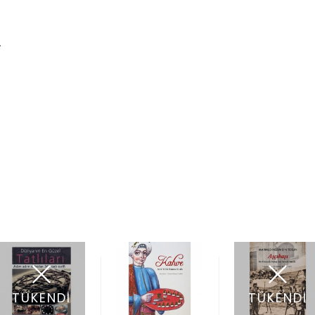
…
TÜKENDİ
TÜKENDİ