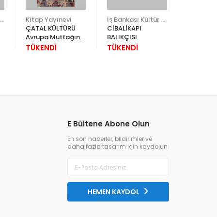
edi Kültür Sanat
Kitap Yayınevi
İş Bankası Kültür Yayınları
ÇATAL KÜLTÜRÜ
CİBALİKAPI
KIZINIZ D
Avrupa Mutfağının
BALIKÇISI
OĞLUMU
Kısa Tarihi
İSKORPİTE
TÜKENDİ
TÜKENDİ
TÜKEND
Giovanni Rebora
E Bültene Abone Olun
En son haberler, bildirimler ve
daha fazla tasarım için kaydolun
HEMEN KAYDOL