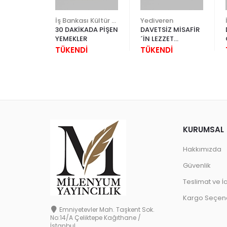
İş Bankası Kültür Yayınları
İş Bankası Kültür Yayınları
Yediveren
30 DAKİKADA PİŞEN
DAVETSİZ MİSAFİR
Rİ
YEMEKLER
´İN LEZZET
YOLCULUĞU
İ
TÜKENDİ
TÜKENDİ
KURUMSAL
Hakkımızda
Güvenlik
Teslimat ve İ
Kargo Seçene
Emniyetevler Mah. Taşkent Sok.
No:14/A Çeliktepe Kağıthane /
İstanbul