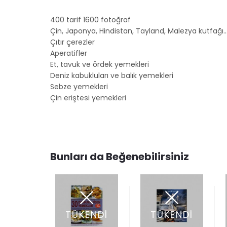
400 tarif 1600 fotoğraf
Çin, Japonya, Hindistan, Tayland, Malezya kutfağı
Çıtır çerezler
Aperatifler
Et, tavuk ve ördek yemekleri
Deniz kabukluları ve balık yemekleri
Sebze yemekleri
Çin eriştesi yemekleri
Bunları da Beğenebilirsiniz
ENDİ
TÜKENDİ
TÜKENDİ