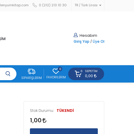
lenyumkitap.com
0 (212) 213 10 30
TR
Türk Lirası
Hesabım
ŞİM
Giriş Yap
/
Üye Ol
0
SEPETIM
0
0,00
FAVORILERIM
SIPARIŞLERIM
TÜKENDİ
Stok Durumu:
1,00