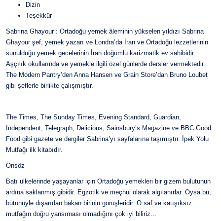
Dizin
Teşekkür
Sabrina Ghayour : Ortadoğu yemek âleminin yükselen yıldızı Sabrina
Ghayour şef, yemek yazarı ve Londra’da İran ve Ortadoğu lezzetlerinin
sunulduğu yemek gecelerinin İran doğumlu karizmatik ev sahibidir.
Aşçılık okullarında ve yemekle ilgili özel günlerde dersler vermektedir.
The Modern Pantry’den Anna Hansen ve Grain Store’dan Bruno Loubet
gibi şeflerle birlikte çalışmıştır.
The Times, The Sunday Times, Evening Standard, Guardian,
Independent, Telegraph, Delicious, Sainsbury’s Magazine ve BBC Good
Food gibi gazete ve dergiler Sabrina’yı sayfalarına taşımıştır. İpek Yolu
Mutfağı ilk kitabıdır.
Önsöz
Batı ülkelerinde yaşayanlar için Ortadoğu yemekleri bir gizem bulutunun
ardına saklanmış gibidir. Egzotik ve meçhul olarak algılanırlar. Oysa bu,
bütünüyle dışarıdan bakan birinin görüşleridir. O saf ve katışıksız
mutfağın doğru yansıması olmadığını çok iyi biliriz…