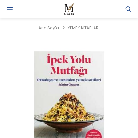
Gi
Y
/
Ana Sayfa
YEMEK KİTAPLARI
Ü
O