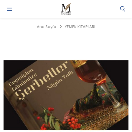
Gi
Y
/
Ana Sayfa
YEMEK KİTAPLARI
Ü
O