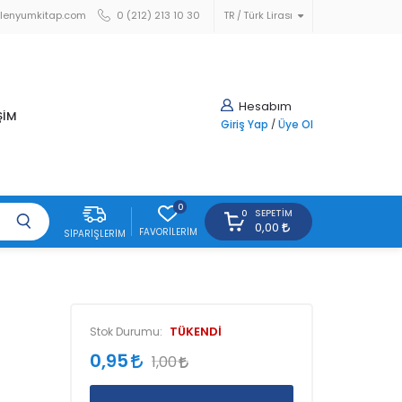
lenyumkitap.com
0 (212) 213 10 30
TR
Türk Lirası
Hesabım
ŞİM
Giriş Yap
/
Üye Ol
0
SEPETIM
0
0,00
FAVORILERIM
SIPARIŞLERIM
TÜKENDİ
Stok Durumu:
0,95
1,00