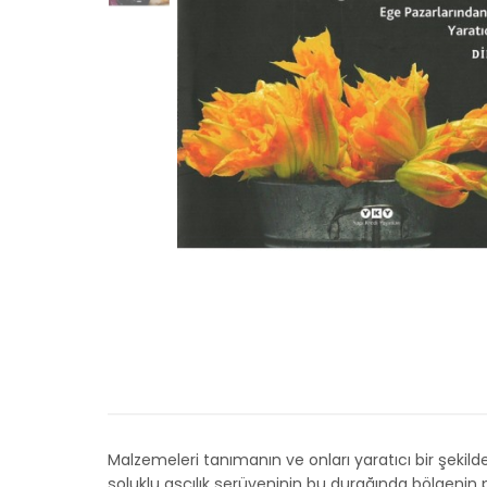
Malzemeleri tanımanın ve onları yaratıcı bir şekild
soluklu aşçılık serüveninin bu durağında bölgenin p