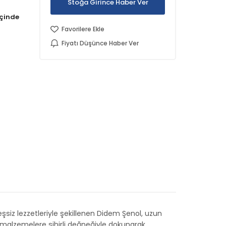
Stoğa Girince Haber Ver
Favorilere Ekle
Fiyatı Düşünce Haber Ver
eşsiz lezzetleriyle şekillenen Didem Şenol, uzun
iz malzemelere sihirli değneğiyle dokunarak