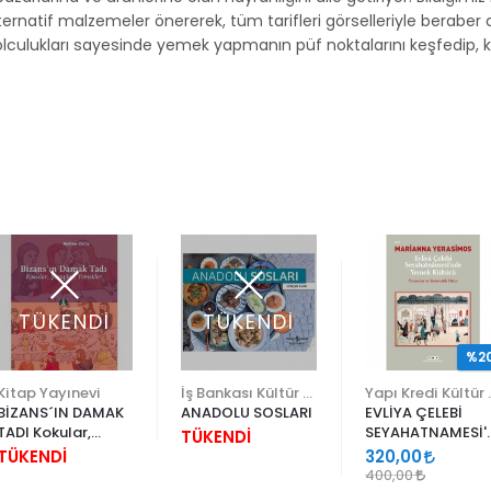
alternatif malzemeler önererek, tüm tarifleri görselleriyle bera
lculukları sayesinde yemek yapmanın püf noktalarını keşfedip, key
TÜKENDİ
TÜKENDİ
%2
Kitap Yayınevi
İş Bankası Kültür Yayınları
Yapı Kr
BİZANS´IN DAMAK
ANADOLU SOSLARI
EVLİYA ÇELEBİ
TADI Kokular,
SEYAHATNAMESİ'
TÜKENDİ
Şaraplar,
YEMEK KÜLTÜRÜ
TÜKENDİ
320,00
Yemekler Andrew
400,00