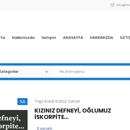
info@mi
yfa
Hakkımızda
İletişim
ANASAYFA
HAKKIMIZDA
İLETİ
Yapı Kredi Kültür Sanat
%5
KIZINIZ DEFNEYİ, OĞLUMUZ
İSKORPİTE...
0
yorum