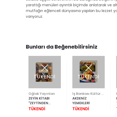
yarattığı menüleri ayrıntılı biçimde anlatarak ve 
mutfağın eğlenceli dünyasına yapılan bu lezzet yo
varıyoruz.
Bunları da Beğenebilirsiniz
ENDİ
TÜKENDİ
TÜKENDİ
İş Bankası Kültür Yayınları
Oğlak Yayınları
İş Bankası Kültür Yayınları
RILL &
ZEYİN KİTABI
AKDENİZ
OOKBOOK)
"ZEYTİNDEN
YEMEKLERİ
ZEYTİNYAĞINA"
İ
TÜKENDİ
TÜKENDİ