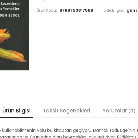
9789750817588
Ürün Kodu:
İade Bilgisi:
Ürün Bilgisi
Taksit Seçenekleri
Yorumlar
(0)
e kullanabilmenin yolu bu kitaptan geçiyor... Damak tadı, Ege'nin 
azarlarına ve ürünlerine olan hayranlığını dile getiriyor. Bildiğim