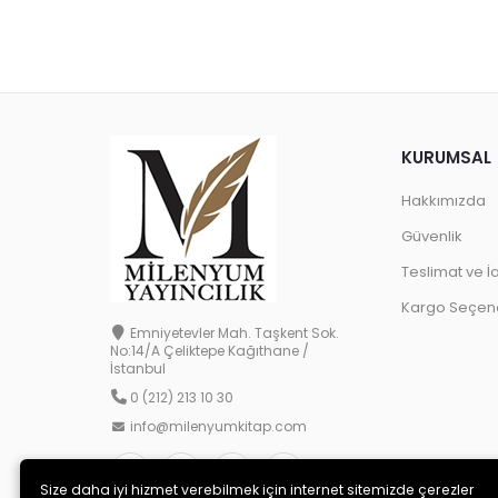
KURUMSAL
Hakkımızda
Güvenlik
Teslimat ve İ
Kargo Seçene
Emniyetevler Mah. Taşkent Sok.
No:14/A Çeliktepe Kağıthane /
İstanbul
0 (212) 213 10 30
info@milenyumkitap.com
Size daha iyi hizmet verebilmek için internet sitemizde çerezler