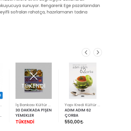
ber okuyucuya sunuyor. Rengarenk Ege pazarlarından
ifli sofraları rahatça, hazırlamanın tadına
TÜKENDİ
TÜK
0
edi Kültür Sanat
İş Bankası Kültür Yayınları
Yapı Kredi Kültür Sanat
30 DAKİKADA PİŞEN
ADIM ADIM 62
BİRAZ MA
NDE
YEMEKLER
ÇORBA
GRAM
TÜKENDİ
550,00
TÜKEND