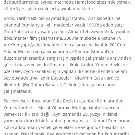
dek sürdürmekte, ayrıca internette Homefood sitesinde yemek
kültürüyle ilgili makaleleri yayımlanmaktadır.
Bozis, Tarih Vakfı’nın yayımladığı İstanbul Ansiklopedisi’ne
İstanbul Rumlarıyla ilgili maddeler yazdı.1990’da edebiyatçı
Dido Sotiriu’nun yaşamıyla ilgili Alman Televizyonu’nda yapılan
dokümanter film çalışmasına, 2003’te mübadele üstüne TV
Arte’nin yaptığı dokümanter film çalışmasına katıldı. 2010’da
Adalar Müzesi’nin çalışmalarına ve Santral İstanbul’da
düzenlenen İstanbul sergisi için yapılan çalışmalara arşivinden
görsel malzeme ve dökümanter filmle katıldı. Yunan devlet ve
özel televizyon kanalları için yapılan dizilerde (Benden Selam
Söyle Anadolu’ya, İzmir Büyücüleri, Niovi’nin Çocukları) ve
filmlerde (Bir Tutam Baharat, Gelinler) danışman olarak
çalışmaktadır.
Pek çok esere imza atan Sula Bozis’in İstanbul Rumlarından
Yemek Tarifleri – Masal Yıllarımın Mutfağı kitabı sadece bir
yemek tarifi kitabı değil. Aynı zamanda 20. yüzyılın ikinci
yarısından küçük bir İstanbul panoraması. İstanbul Rumlarının
sofra adabından yemek geleneklerine ve günlük hayatlarına
uzanan, kişisel tanıklık ve gözlemlere dayanan bir kültür tarihi