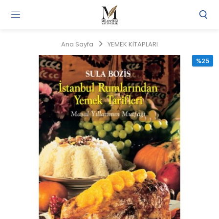
Gi
Y
/
Ana Sayfa
YEMEK KİTAPLARI
Ü
O
%25