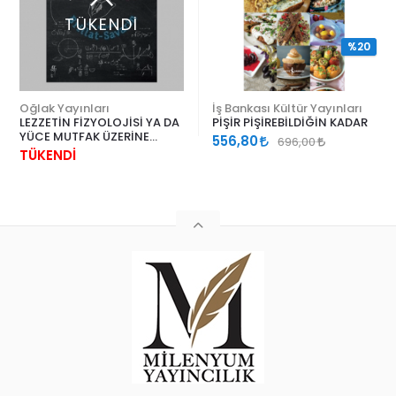
TÜKENDİ
%20
Oğlak Yayınları
İş Bankası Kültür Yayınları
LEZZETİN FİZYOLOJİSİ YA DA
PİŞİR PİŞİREBİLDİĞİN KADAR
YÜCE MUTFAK ÜZERİNE
556,80
696,00
DÜŞÜNCELER
TÜKENDİ