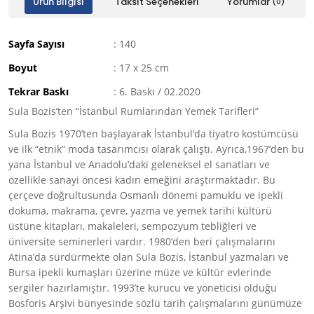
Ürün Bilgisi
Taksit Seçenekleri
Yorumlar
(0)
Sayfa Sayısı
: 140
Boyut
: 17 x 25 cm
Tekrar Baskı
: 6. Baskı / 02.2020
Sula Bozis’ten “İstanbul Rumlarından Yemek Tarifleri”
Sula Bozis 1970’ten başlayarak İstanbul’da tiyatro kostümcüsü
ve ilk “etnik” moda tasarımcısı olarak çalıştı. Ayrıca,1967’den bu
yana İstanbul ve Anadolu’daki geleneksel el sanatları ve
özellikle sanayi öncesi kadın emeğini araştırmaktadır. Bu
çerçeve doğrultusunda Osmanlı dönemi pamuklu ve ipekli
dokuma, makrama, çevre, yazma ve yemek tarihi kültürü
üstüne kitapları, makaleleri, sempozyum tebliğleri ve
üniversite seminerleri vardır. 1980’den beri çalışmalarını
Atina’da sürdürmekte olan Sula Bozis, İstanbul yazmaları ve
Bursa ipekli kumaşları üzerine müze ve kültür evlerinde
sergiler hazırlamıştır. 1993’te kurucu ve yöneticisi olduğu
Bosforis Arşivi bünyesinde sözlü tarih çalışmalarını günümüze