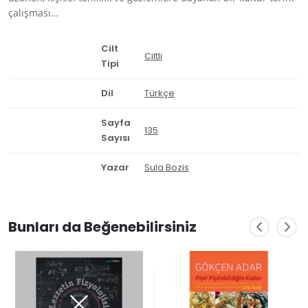
çalışması…
Cilt
Ciltli
Tipi
Dil
Türkçe
Sayfa
135
Sayısı
Yazar
Sula Bozis
Bunları da Beğenebilirsiniz