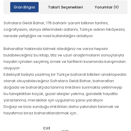
Ürün Bilgisi
Taksit Seçenekleri
Yorumlar
(0)
Sofralara Geldi Bahar, 176 baharlı-yararlı bitkinin tarihini,
coğrafyasını, dünya dillerindeki adlarını, Türkçe adının hikâyesini,
nerede yetiştiğini ve nasıl kullanıldığını anlatıyor.
Baharatlar hakkında bilmek istediğiniz ne varsa hepsini
bulabileceğiniz bu kitap, titiz ve uzun araştırmaların sonuçlarıyla
hayatın içinden seçilmiş örnek ve tariflerin kıvamında karışımdan
oluşuyor.
Edebiyat tadıyla yazılmış bir Türkçe baharat bitkileri ansiklopedisi
olarak okuyabileceğiniz Sofralara Geldi Bahar, baharatları
doğada ve baharatçıda tanıma imkânını sunmakla yetinmeyip
bu tanışıklıktan küçük, güzel ateşler yakma, gündelik hayatta
yararlanma, meraklılar için uygulama şansı yaratıyor.
Doğayı ve bize sunduğu imkânları daha yakından tanımak ve
hayatımızı biraz baharatlandırmak için…
Cilt