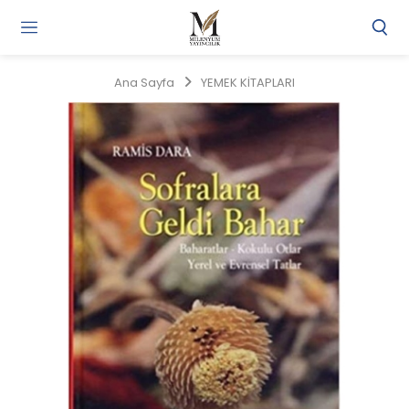
Gi
Y
/
Ana Sayfa
YEMEK KİTAPLARI
Ü
O