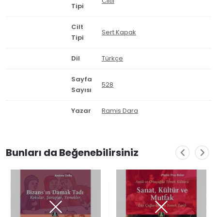
Ciltli
Tipi
Cilt
Sert Kapak
Tipi
Dil
Türkçe
Sayfa
528
Sayısı
Yazar
Ramis Dara
Bunları da Beğenebilirsiniz