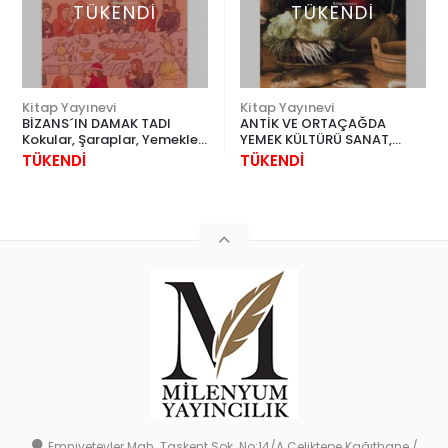
TÜKENDİ
TÜKENDİ
Kitap Yayınevi
Kitap Yayınevi
BİZANS´IN DAMAK TADI
ANTİK VE ORTAÇAĞDA
Kokular, Şaraplar, Yemekler
YEMEK KÜLTÜRÜ SANAT,
Andrew Dalby
KÜLTÜR VE MUTFAK Phyllis
TÜKENDİ
TÜKENDİ
Pray Bober
Emniyetevler Mah. Taşkent Sok. No:14/A Çeliktepe Kağıthane /