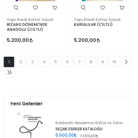
Yapı Kredi Kültür Sanat
Yapı Kredi Kültür Sanat
BİZANS DÖNEMİ'NDE
KARİALILAR (CİLTLİ)
ANADOLU (CİLTLİ)
5.200,00
5.200,00
1
2
3
4
5
6
7
8
9
10
Yeni Gelenler
Kubbealtı Akademisi Kültür ve Sanat Vakfı
SEÇME ESERLER KATALOĞU
5.600,00
7.000,00