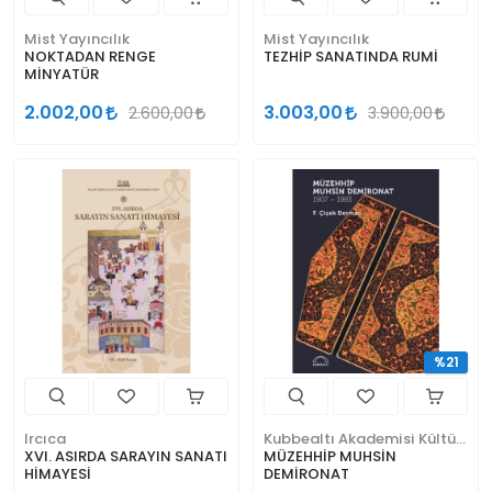
Mist Yayıncılık
Mist Yayıncılık
NOKTADAN RENGE
TEZHİP SANATINDA RUMİ
MİNYATÜR
2.002,00
3.003,00
2.600,00
3.900,00
%21
Ircıca
Kubbealtı Akademisi Kültür ve Sanat Vakfı
XVI. ASIRDA SARAYIN SANATI
MÜZEHHİP MUHSİN
HİMAYESİ
DEMİRONAT