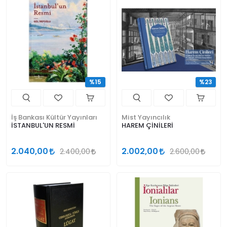
%15
%23
İş Bankası Kültür Yayınları
Mist Yayıncılık
İSTANBUL'UN RESMİ
HAREM ÇİNİLERİ
2.040,00
2.002,00
2.400,00
2.600,00