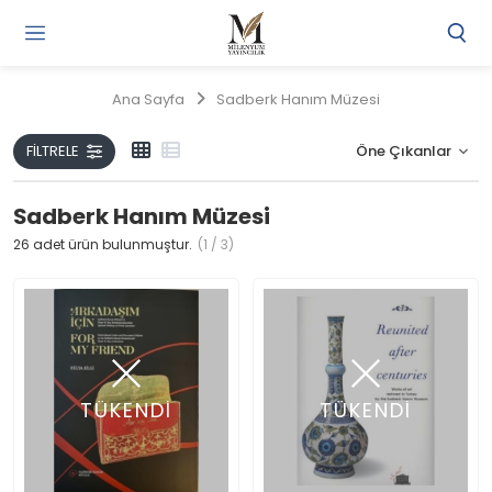
Gi
Y
/
Ana Sayfa
Sadberk Hanım Müzesi
Ü
O
FILTRELE
Sadberk Hanım Müzesi
26
adet ürün bulunmuştur.
(1 / 3)
TÜKENDİ
TÜKENDİ