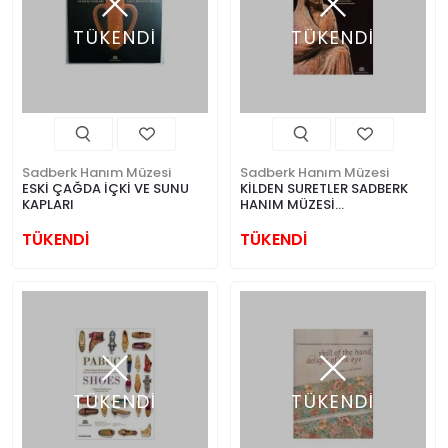
TÜKENDİ
TÜKENDİ
Sadberk Hanım Müzesi
Sadberk Hanım Müzesi
ESKİ ÇAĞDA İÇKİ VE SUNU
KİLDEN SURETLER SADBERK
KAPLARI
HANIM MÜZESİ
KOLEKSİYONUNDAN ANTİK
ÇAĞ TERRAKOTTA
TÜKENDİ
TÜKENDİ
FİGÜRİNLERİ
TÜKENDİ
TÜKENDİ