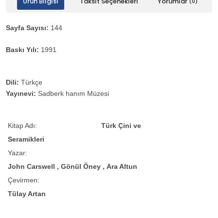
Ürün Bilgisi
Taksit Seçenekleri
Yorumlar
(0)
Sayfa Sayısı:
144
Baskı Yılı:
1991
Dili:
Türkçe
Yayınevi:
Sadberk hanım Müzesi
Kitap Adı:
Türk Çini ve
Seramikleri
Yazar:
John Carswell ,
Gönül Öney ,
Ara Altun
Çevirmen:
Tülay Artan