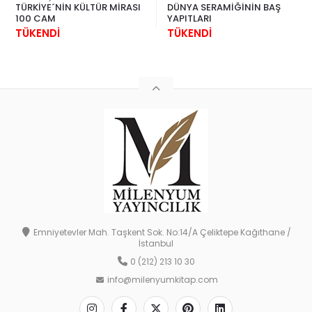
TÜRKİYE´NİN KÜLTÜR MİRASI
DÜNYA SERAMİĞİNİN BAŞ
100 CAM
YAPITLARI
TÜKENDİ
TÜKENDİ
Emniyetevler Mah. Taşkent Sok. No:14/A Çeliktepe Kağıthane /
İstanbul
0 (212) 213 10 30
info@milenyumkitap.com