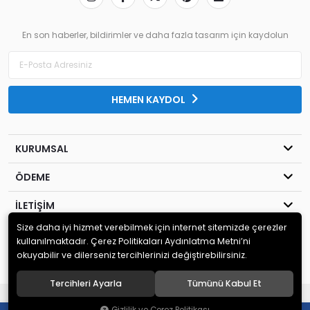
En son haberler, bildirimler ve daha fazla tasarım için kaydolun
HEMEN KAYDOL
KURUMSAL
ÖDEME
İLETİŞİM
Size daha iyi hizmet verebilmek için internet sitemizde çerezler
© 2020
MİLENYUM YAYINCILIK
. Tüm hakları saklıdır.
kullanılmaktadır. Çerez Politikaları Aydınlatma Metni’ni
okuyabilir ve dilerseniz tercihlerinizi değiştirebilirsiniz.
Tercihleri Ayarla
Tümünü Kabul Et
®
Hipotenüs
Yeni Nesil E-Ticaret Sistemleri ile Hazırlanmıştır.
0
0