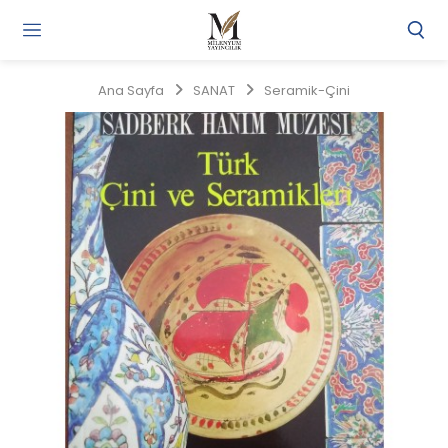
Gi
Y
/
Ana Sayfa
SANAT
Seramik-Çini
Ü
O