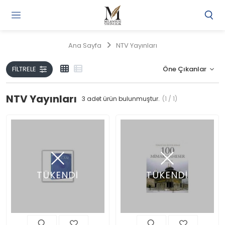
Gi
Y
/
Ana Sayfa
NTV Yayınları
Ü
O
FILTRELE
NTV Yayınları
3
adet ürün bulunmuştur.
(1 / 1)
TÜKENDİ
TÜKENDİ