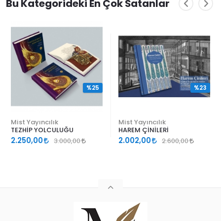
Bu Kategorideki En Çok Satanlar
%25
%23
Mist Yayıncılık
Mist Yayıncılık
TEZHİP YOLCULUĞU
HAREM ÇİNİLERİ
2.250,00
2.002,00
3.000,00
2.600,00