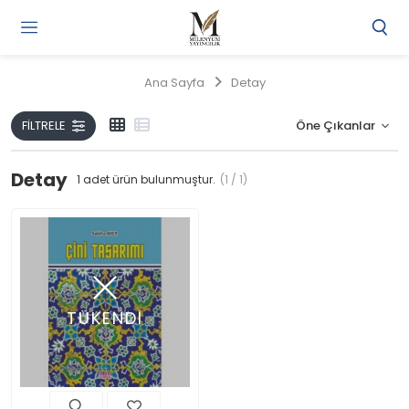
Gi
Y
/
Ana Sayfa
Detay
Ü
O
FILTRELE
Detay
1
adet ürün bulunmuştur.
(1 / 1)
TÜKENDİ