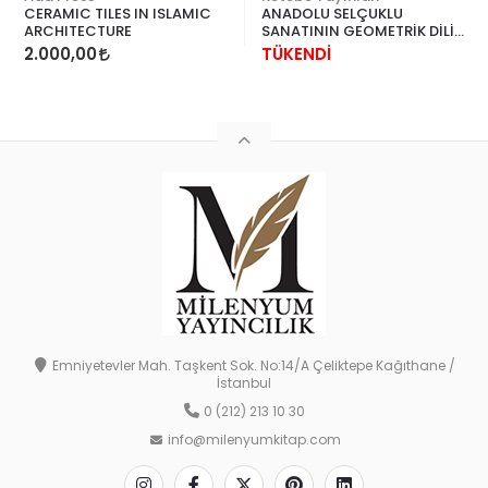
CERAMIC TILES IN ISLAMIC
ANADOLU SELÇUKLU
ARCHITECTURE
SANATININ GEOMETRİK DİLİ
3 CİLT
2.000,00
TÜKENDİ
Emniyetevler Mah. Taşkent Sok. No:14/A Çeliktepe Kağıthane /
İstanbul
0 (212) 213 10 30
info@milenyumkitap.com