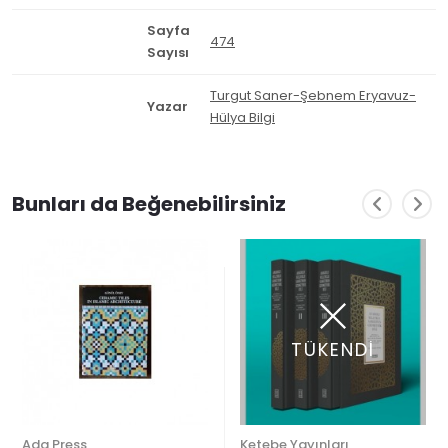
Sayfa
474
Sayısı
Turgut Saner-Şebnem Eryavuz-
Yazar
Hülya Bilgi
Bunları da Beğenebilirsiniz
TÜKENDİ
Ada Press
Ketebe Yayınları