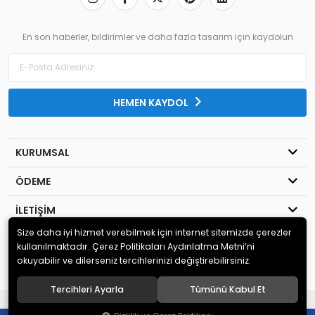
En son haberler, bildirimler ve daha fazla tasarım için kaydolun
HEMEN KAYDOL
KURUMSAL
ÖDEME
İLETİŞİM
Size daha iyi hizmet verebilmek için internet sitemizde çerezler
© 2020
MİLENYUM YAYINCILIK
. Tüm hakları saklıdır.
kullanılmaktadır. Çerez Politikaları Aydınlatma Metni’ni
okuyabilir ve dilerseniz tercihlerinizi değiştirebilirsiniz.
Tercihleri Ayarla
Tümünü Kabul Et
®
Hipotenüs
Yeni Nesil E-Ticaret Sistemleri ile Hazırlanmıştır.