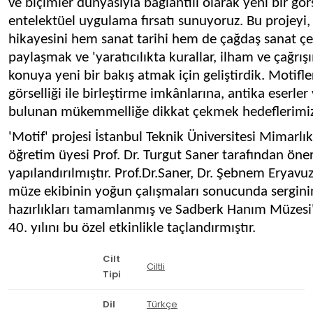
ve biçimler dünyasıyla bağlantılı olarak yeni bir gör
entelektüel uygulama fırsatı sunuyoruz. Bu projeyi,
hikayesini hem sanat tarihi hem de çağdaş sanat çe
paylaşmak ve 'yaratıcılıkta kurallar, ilham ve çağrış
konuya yeni bir bakış atmak için geliştirdik. Motifler
görselliği ile birleştirme imkânlarına, antika eserler
bulunan mükemmelliğe dikkat çekmek hedeflerimiz 
'Motif' projesi İstanbul Teknik Üniversitesi Mimarlı
öğretim üyesi Prof. Dr. Turgut Saner tarafından öner
yapılandırılmıştır. Prof.Dr.Saner, Dr. Şebnem Eryavuz
müze ekibinin yoğun çalışmaları sonucunda sergini
hazırlıkları tamamlanmış ve Sadberk Hanım Müzesi
40. yılını bu özel etkinlikle taçlandırmıştır.
Cilt
Ciltli
Tipi
Dil
Türkçe