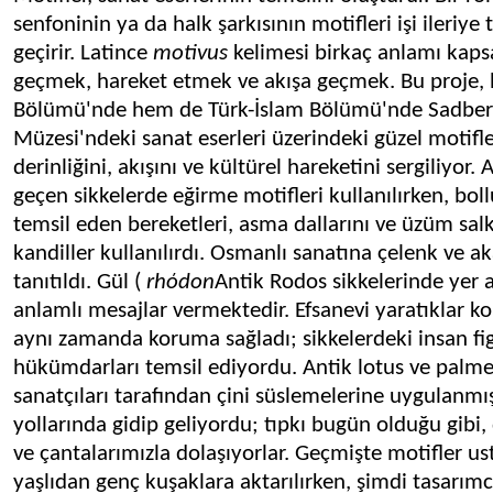
senfoninin ya da halk şarkısının motifleri işi ileriye 
geçirir. Latince
motivus
kelimesi birkaç anlamı kaps
geçmek, hareket etmek ve akışa geçmek. Bu proje, 
Bölümü'nde hem de Türk-İslam Bölümü'nde Sadbe
Müzesi'ndeki sanat eserleri üzerindeki güzel motifle
derinliğini, akışını ve kültürel hareketini sergiliyor.
geçen sikkelerde eğirme motifleri kullanılırken, bol
temsil eden bereketleri, asma dallarını ve üzüm sal
kandiller kullanılırdı. Osmanlı sanatına çelenk ve ak
tanıtıldı. Gül (
rhόdon
Antik Rodos sikkelerinde yer a
anlamlı mesajlar vermektedir. Efsanevi yaratıklar 
aynı zamanda koruma sağladı; sikkelerdeki insan figü
hükümdarları temsil ediyordu. Antik lotus ve palme
sanatçıları tarafından çini süslemelerine uygulanmış
yollarında gidip geliyordu; tıpkı bugün olduğu gibi,
ve çantalarımızla dolaşıyorlar. Geçmişte motifler us
yaşlıdan genç kuşaklara aktarılırken, şimdi tasarımcı