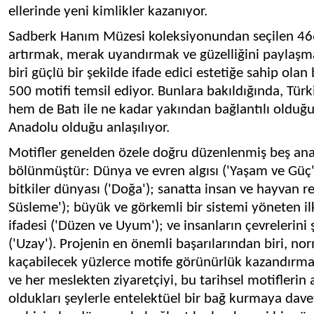
ellerinde yeni kimlikler kazanıyor.
Sadberk Hanım Müzesi koleksiyonundan seçilen 466 
artırmak, merak uyandırmak ve güzelliğini paylaşm
biri güçlü bir şekilde ifade edici estetiğe sahip olan 
500 motifi temsil ediyor. Bunlara bakıldığında, Tü
hem de Batı ile ne kadar yakından bağlantılı olduğ
Anadolu olduğu anlaşılıyor.
Motifler genelden özele doğru düzenlenmiş beş an
bölünmüştür: Dünya ve evren algısı ('Yaşam ve Güç'
bitkiler dünyası ('Doğa'); sanatta insan ve hayvan res
Süsleme'); büyük ve görkemli bir sistemi yöneten il
ifadesi ('Düzen ve Uyum'); ve insanların çevrelerini 
('Uzay'). Projenin en önemli başarılarından biri, n
kaçabilecek yüzlerce motife görünürlük kazandırma
ve her meslekten ziyaretçiyi, bu tarihsel motifleri
oldukları şeylerle entelektüel bir bağ kurmaya dave