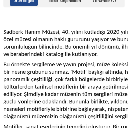
Ürün Bilgisi
Taksit Seçenekleri
Yorumlar
(0)
Sadberk Hanım Müzesi, 40. yılını kutladığı 2020 yılı
özel müzesi olmanın haklı gururunu yaşıyor ve bunu
sorumluluğun bilincinde. Bu önemli yıl dönümü, ilha
ve beraberindeki katalog ile kutlanıyor.
Bu örnekte sergileme ve yayın projesi, müze koleksi
bir nesne grubunu sunmaz. 'Motif' başlığı altında, 
panoramik çeşitliliği, çok farklı bölgelerde birbiriyle
kültürlerden tarihsel motiflerin bir araya getirilmesi
ediliyor. Şimdiye kadar müzenin tüm sergileri müze
güçlü yönlerine odaklandı. Bununla birlikte, yıldö
nesneleri motifleriyle birbirine bağlayarak, nispet
olağanüstü müzemizin olağanüstü çeşitliliğini sergil
Motifler, sanat eserlerinin temelini oluşturur. Bir r