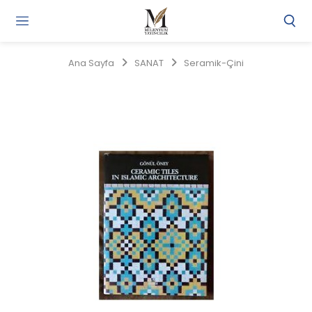
Gi
Y
/
Ana Sayfa
SANAT
Seramik-Çini
Ü
O