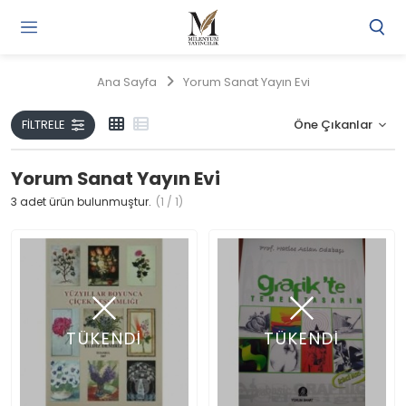
Gi
Y
/
Ana Sayfa
Yorum Sanat Yayın Evi
Ü
O
FILTRELE
Yorum Sanat Yayın Evi
3
adet ürün bulunmuştur.
(1 / 1)
TÜKENDİ
TÜKENDİ