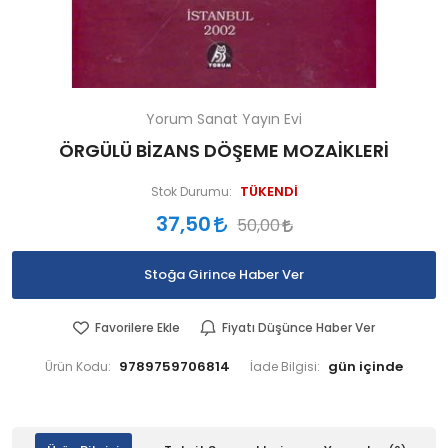
Yorum Sanat Yayın Evi
ÖRGÜLÜ BİZANS DÖŞEME MOZAİKLERİ
TÜKENDİ
Stok Durumu:
37,50
50,00
Stoğa Girince Haber Ver
Favorilere Ekle
Fiyatı Düşünce Haber Ver
9789759706814
Ürün Kodu:
İade Bilgisi: