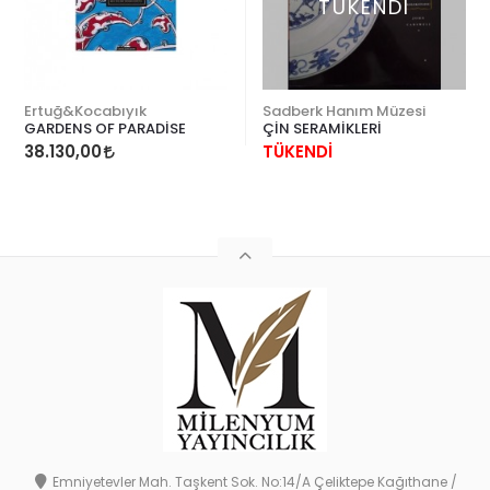
TÜKENDİ
Ertuğ&Kocabıyık
Sadberk Hanım Müzesi
GARDENS OF PARADİSE
ÇİN SERAMİKLERİ
38.130,00
TÜKENDİ
Emniyetevler Mah. Taşkent Sok. No:14/A Çeliktepe Kağıthane /