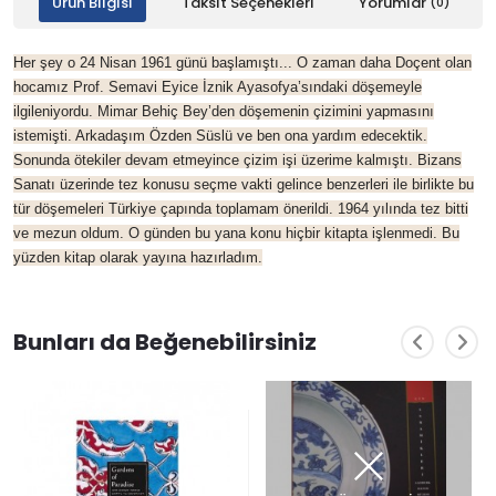
Ürün Bilgisi
Taksit Seçenekleri
Yorumlar
(0)
Her şey o 24 Nisan 1961 günü başlamıştı... O zaman daha Doçent olan
hocamız Prof. Semavi Eyice İznik Ayasofya’sındaki döşemeyle
ilgileniyordu. Mimar Behiç Bey’den döşemenin çizimini yapmasını
istemişti. Arkadaşım Özden Süslü ve ben ona yardım edecektik.
Sonunda ötekiler devam etmeyince çizim işi üzerime kalmıştı. Bizans
Sanatı üzerinde tez konusu seçme vakti gelince benzerleri ile birlikte bu
tür döşemeleri Türkiye çapında toplamam önerildi. 1964 yılında tez bitti
ve mezun oldum. O günden bu yana konu hiçbir kitapta işlenmedi. Bu
yüzden kitap olarak yayına hazırladım.
Bunları da Beğenebilirsiniz