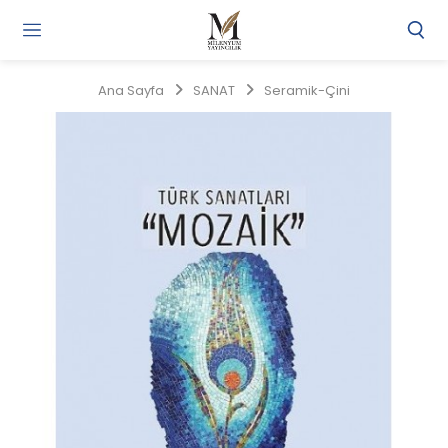
Gi
Y
/
Ana Sayfa
SANAT
Seramik-Çini
Ü
O