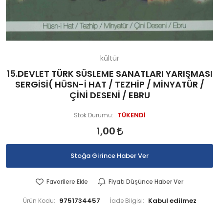
kültür
15.DEVLET TÜRK SÜSLEME SANATLARI YARIŞMASI
SERGİSİ( HÜSN-İ HAT / TEZHİP / MİNYATÜR /
ÇİNİ DESENİ / EBRU
TÜKENDİ
Stok Durumu:
1,00
Stoğa Girince Haber Ver
Favorilere Ekle
Fiyatı Düşünce Haber Ver
9751734457
Ürün Kodu:
İade Bilgisi: