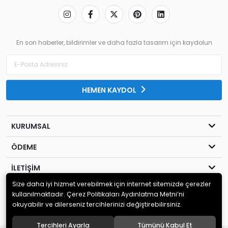
En son haberler, bildirimler ve daha fazla tasarım için kaydolun
HEMEN KAYDOL
KURUMSAL
ÖDEME
İLETİŞİM
Size daha iyi hizmet verebilmek için internet sitemizde çerezler
© 2020
MİLENYUM YAYINCILIK
. Tüm hakları saklıdır.
kullanılmaktadır. Çerez Politikaları Aydınlatma Metni’ni
okuyabilir ve dilerseniz tercihlerinizi değiştirebilirsiniz.
Tercihleri Ayarla
Tümünü Kabul Et