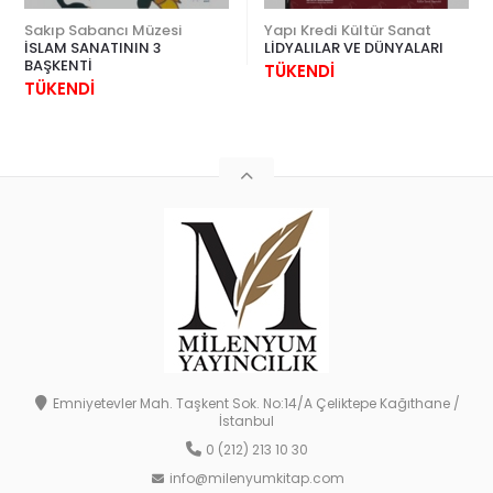
Sakıp Sabancı Müzesi
Yapı Kredi Kültür Sanat
İSLAM SANATININ 3
LİDYALILAR VE DÜNYALARI
BAŞKENTİ
TÜKENDİ
TÜKENDİ
Emniyetevler Mah. Taşkent Sok. No:14/A Çeliktepe Kağıthane /
İstanbul
0 (212) 213 10 30
info@milenyumkitap.com