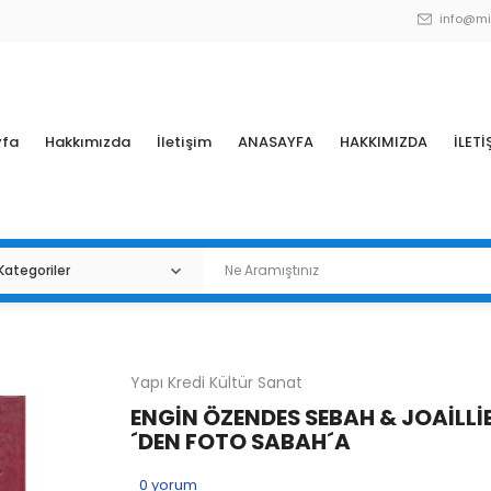
info@mi
yfa
Hakkımızda
İletişim
ANASAYFA
HAKKIMIZDA
İLETİ
Yapı Kredi Kültür Sanat
ENGİN ÖZENDES SEBAH & JOAİLLİ
´DEN FOTO SABAH´A
0
yorum