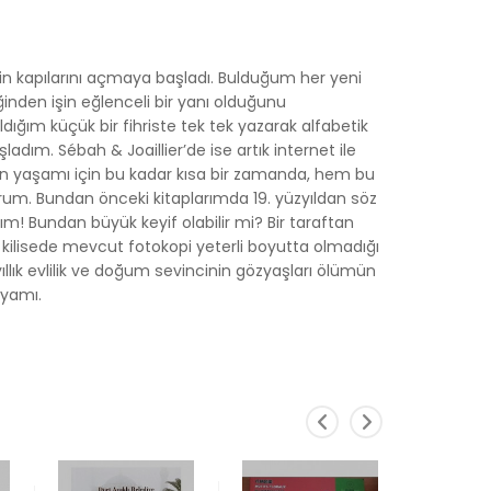
rin kapılarını açmaya başladı. Bulduğum her yeni
inden işin eğlenceli bir yanı olduğunu
dığım küçük bir fihriste tek tek yazarak alfabetik
adım. Sébah & Joaillier’de ise artık internet ile
nsan yaşamı için bu kadar kısa bir zamanda, hem bu
orum. Bundan önceki kitaplarımda 19. yüzyıldan söz
! Bundan büyük keyif olabilir mi? Bir taraftan
i, kilisede mevcut fotokopi yeterli boyutta olmadığı
ıllık evlilik ve doğum sevincinin gözyaşları ölümün
nyamı.