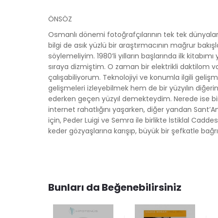
ÖNSÖZ
Osmanlı dönemi fotoğrafçılarının tek tek dünyaları
bilgi de asık yüzlü bir araştırmacının mağrur bak
söylemeliyim. 1980’li yılların başlarında ilk kitab
sıraya dizmiştim. O zaman bir elektrikli daktilom va
çalışabiliyorum. Teknolojiyi ve konumla ilgili gel
gelişmeleri izleyebilmek hem de bir yüzyılın diğe
ederken geçen yüzyıl demekteydim. Nerede ise birk
internet rahatlığını yaşarken, diğer yandan Sant’An
için, Peder Luigi ve Semra ile birlikte İstiklal Ca
keder gözyaşlarına karışıp, büyük bir şefkatle ba
Bunları da Beğenebilirsiniz