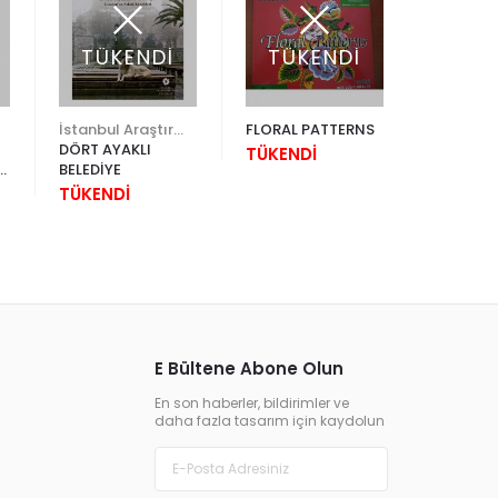
TÜKENDİ
TÜKENDİ
TÜK
İstanbul Araştırmaları Enstitüsü
FLORAL PATTERNS
Kültür A.
DÖRT AYAKLI
SULTAN 2
TÜKENDİ
BELEDİYE
ABDÜLHA
AİLE AL
TÜKENDİ
TÜKEND
E Bültene Abone Olun
En son haberler, bildirimler ve
daha fazla tasarım için kaydolun