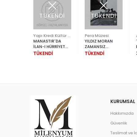
TÜKENDİ
TÜKENDİ
Yapı Kredi Kültür Sanat
Pera Müzesi
 VE
MANASTIR´DA
YILDIZ MORAN
OSMANLI
İLAN-I HÜRRİYET
ZAMANSIZ
DAN
1908 - 1909
FOTOĞRAFLAR
00
TÜKENDİ
TÜKENDİ
ER
KURUMSAL
Hakkımızda
Güvenlik
Teslimat ve İ