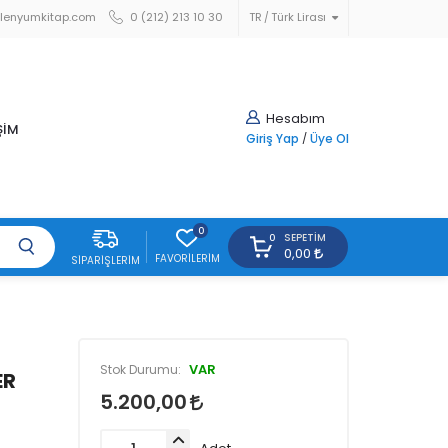
lenyumkitap.com
0 (212) 213 10 30
TR
Türk Lirası
Hesabım
ŞİM
Giriş Yap
/
Üye Ol
0
SEPETIM
0
0,00
FAVORILERIM
SIPARIŞLERIM
VAR
Stok Durumu:
ER
5.200,00