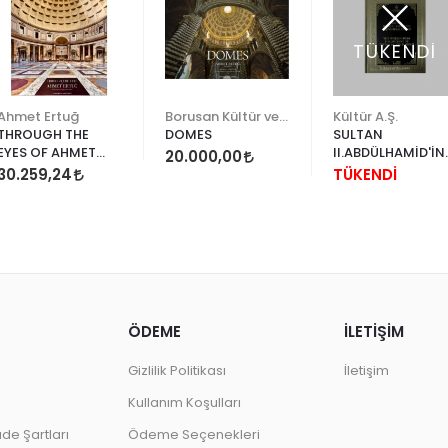
TÜKENDİ
Ahmet Ertuğ
Borusan Kültür ve Sanat
Kültür A.Ş.
THROUGH THE
DOMES
SULTAN
EYES OF AHMET
II.ABDÜLHAMİD'İN
20.000,00
ERTUĞ
ARŞİVİNDEN
30.259,24
TÜKENDİ
DÜNYA
ÖDEME
İLETİŞİM
Gizlilik Politikası
İletişim
Kullanım Koşulları
ade Şartları
Ödeme Seçenekleri