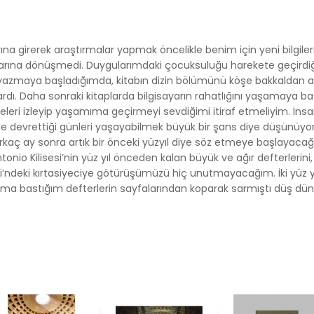
na girerek araştırmalar yapmak öncelikle benim için yeni bilgile
ışlarına dönüşmedi. Duygularımdaki çocuksuluğu harekete geçirdiğ
ımı yazmaya başladığımda, kitabın dizin bölümünü köşe bakkaldan al
rdı. Daha sonraki kitaplarda bilgisayarın rahatlığını yaşamaya başl
işmeleri izleyip yaşamıma geçirmeyi sevdiğimi itiraf etmeliyim. İ
rine devrettiği günleri yaşayabilmek büyük bir şans diye düşünüy
aç ay sonra artık bir önceki yüzyıl diye söz etmeye başlayacağım
tonio Kilisesi’nin yüz yıl önceden kalan büyük ve ağır defterlerin
ddesi’ndeki kırtasiyeciye götürüşümüzü hiç unutmayacağım. İki yüz y
ğrıma bastığım defterlerin sayfalarından koparak sarmıştı düş dü