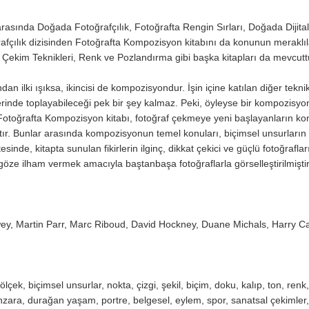
rasında Doğada Fotoğrafçılık, Fotoğrafta Rengin Sırları, Doğada Dijital 
rafçılık dizisinden Fotoğrafta Kompozisyon kitabını da konunun meraklıl
 Çekim Teknikleri, Renk ve Pozlandırma gibi başka kitapları da mevcuttu
ndan ilki ışıksa, ikincisi de kompozisyondur. İşin içine katılan diğer tek
üzerinde toplayabileceği pek bir şey kalmaz. Peki, öyleyse bir kompozisy
? Fotoğrafta Kompozisyon kitabı, fotoğraf çekmeye yeni başlayanların ko
ştır. Bunlar arasında kompozisyonun temel konuları, biçimsel unsurları
inde, kitapta sunulan fikirlerin ilginç, dikkat çekici ve güçlü fotoğrafla
göze ilham vermek amacıyla baştanbaşa fotoğraflarla görselleştirilmiştir
ey, Martin Parr, Marc Riboud, David Hockney, Duane Michals, Harry C
 ölçek, biçimsel unsurlar, nokta, çizgi, şekil, biçim, doku, kalıp, ton
nzara, durağan yaşam, portre, belgesel, eylem, spor, sanatsal çekimler