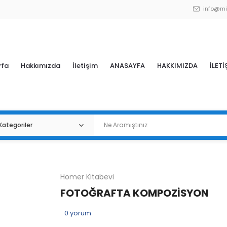
info@mi
yfa
Hakkımızda
İletişim
ANASAYFA
HAKKIMIZDA
İLETİ
Homer Kitabevi
FOTOĞRAFTA KOMPOZİSYON
0
yorum