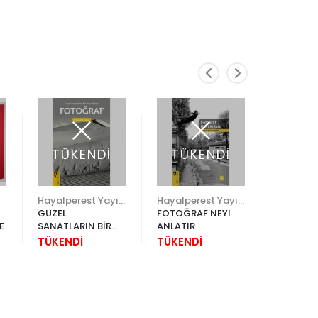
TÜKENDİ
TÜKENDİ
Hayalperest Yayınevi
Hayalperest Yayınevi
EASTERN
GÜZEL
FOTOĞRAF NEYİ
TREASUR
E
SANATLARIN BİR
ANLATIR
2.500,0
DALI OLARAK
TÜKENDİ
TÜKENDİ
FOTOĞRAF