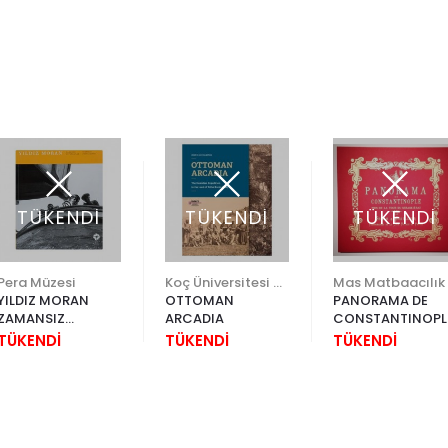
TÜKENDİ
TÜKENDİ
TÜKENDİ
Pera Müzesi
Koç Üniversitesi Yayınları
Mas Matbaacılık
YILDIZ MORAN
OTTOMAN
PANORAMA DE
ZAMANSIZ
ARCADIA
CONSTANTINOPL
FOTOĞRAFLAR
TÜKENDİ
TÜKENDİ
TÜKENDİ