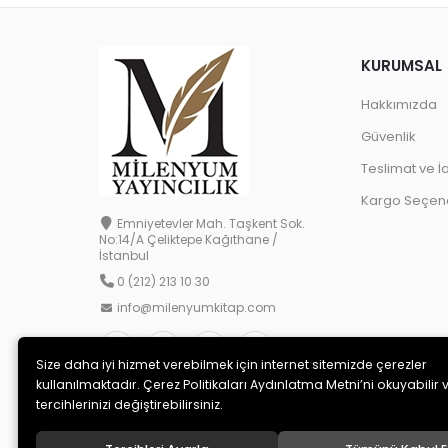
KURUMSAL
Hakkımızda
Güvenlik
Teslimat ve İ
Kargo Seçene
Emniyetevler Mah. Taşkent Sok.
No:14/A Çeliktepe Kağıthane /
İstanbul
0 (212) 213 10 30
info@milenyumkitap.com
Size daha iyi hizmet verebilmek için internet sitemizde çerezler
kullanılmaktadır. Çerez Politikaları Aydınlatma Metni’ni okuyabilir 
tercihlerinizi değiştirebilirsiniz.