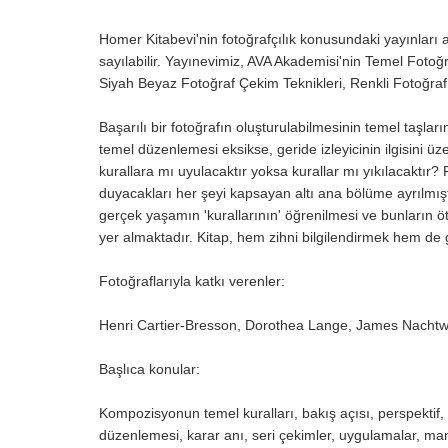
Homer Kitabevi'nin fotoğrafçılık konusundaki yayınları a
sayılabilir. Yayınevimiz, AVA Akademisi'nin Temel Fotoğ
Siyah Beyaz Fotoğraf Çekim Teknikleri, Renkli Fotoğraf
Başarılı bir fotoğrafın oluşturulabilmesinin temel taşları
temel düzenlemesi eksikse, geride izleyicinin ilgisini 
kurallara mı uyulacaktır yoksa kurallar mı yıkılacaktır
duyacakları her şeyi kapsayan altı ana bölüme ayrılmı
gerçek yaşamın 'kurallarının' öğrenilmesi ve bunların ötes
yer almaktadır. Kitap, hem zihni bilgilendirmek hem de 
Fotoğraflarıyla katkı verenler:
Henri Cartier-Bresson, Dorothea Lange, James Nachtw
Başlıca konular:
Kompozisyonun temel kuralları, bakış açısı, perspektif,
düzenlemesi, karar anı, seri çekimler, uygulamalar, ma