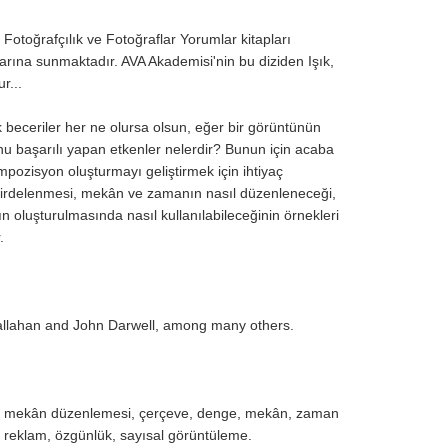
Fotoğrafçılık ve Fotoğraflar Yorumlar kitapları
arına sunmaktadır. AVA Akademisi'nin bu diziden Işık,
r...
nik beceriler her ne olursa olsun, eğer bir görüntünün
onu başarılı yapan etkenler nelerdir? Bunun için acaba
mpozisyon oluşturmayı geliştirmek için ihtiyaç
n irdelenmesi, mekân ve zamanın nasıl düzenleneceği,
rın oluşturulmasında nasıl kullanılabileceğinin örnekleri
.
allahan and John Darwell, among many others.
, renk, mekân düzenlemesi, çerçeve, denge, mekân, zaman
, reklam, özgünlük, sayısal görüntüleme.