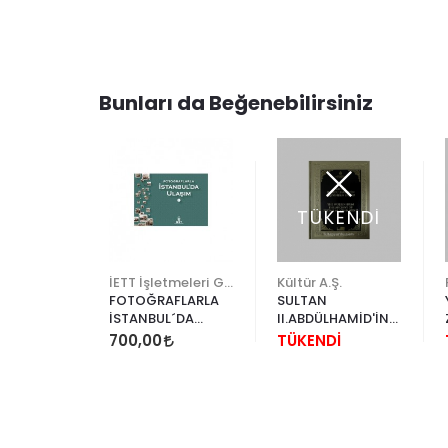
Bunları da Beğenebilirsiniz
ENDİ
TÜKENDİ
Hayalperest Yayınevi
İETT İşletmeleri Genel Müdürlüğü
Kültür A.Ş.
F NEDEN
FOTOĞRAFLARLA
SULTAN
Z OLMAK
İSTANBUL´DA
II.ABDÜLHAMİD'İN
A
ULAŞIM
ARŞİVİNDEN
İ
700,00
TÜKENDİ
DÜNYA