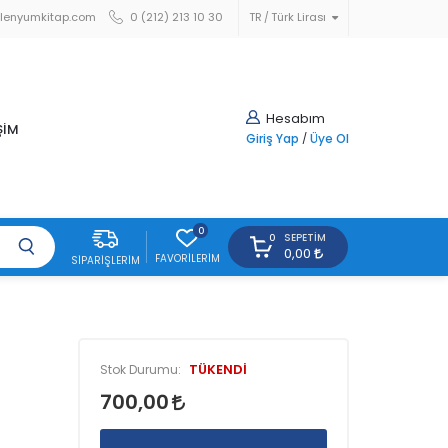
lenyumkitap.com
0 (212) 213 10 30
TR
Türk Lirası
Hesabım
ŞİM
Giriş Yap
/
Üye Ol
0
SEPETIM
0
0,00
FAVORILERIM
SIPARIŞLERIM
TÜKENDİ
Stok Durumu:
700,00