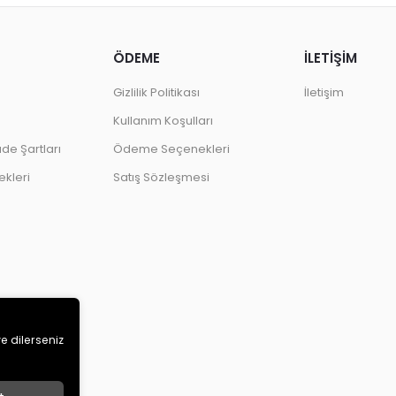
ÖDEME
İLETİŞİM
Gizlilik Politikası
İletişim
Kullanım Koşulları
ade Şartları
Ödeme Seçenekleri
kleri
Satış Sözleşmesi
ve dilerseniz