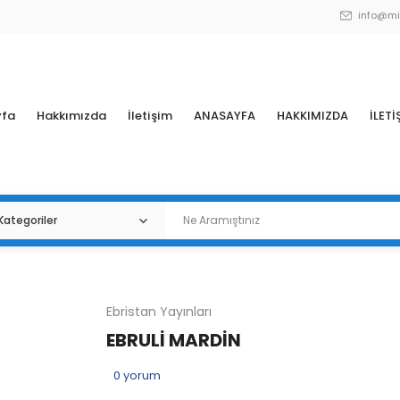
info@mi
yfa
Hakkımızda
İletişim
ANASAYFA
HAKKIMIZDA
İLETİ
Ebristan Yayınları
EBRULİ MARDİN
0
yorum