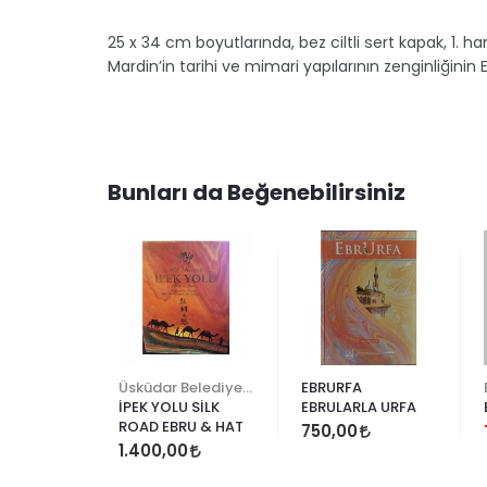
25 x 34 cm boyutlarında, bez ciltli sert kapak, 1.
Mardin’in tarihi ve mimari yapılarının zenginliğinin 
Bunları da Beğenebilirsiniz
ENDİ
Üsküdar Belediyesi
EBRURFA
ENKLERLE
İPEK YOLU SİLK
EBRULARLA URFA
ROAD EBRU & HAT
750,00
İ
1.400,00