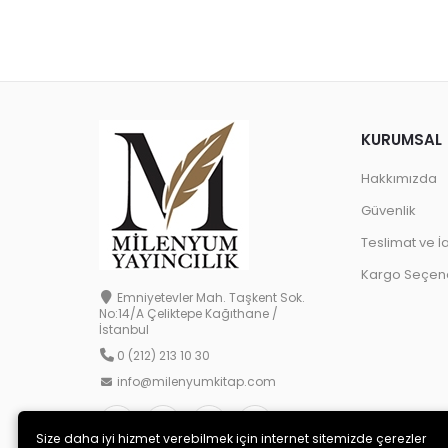
KURUMSAL
Hakkımızda
Güvenlik
Teslimat ve İ
Kargo Seçene
Emniyetevler Mah. Taşkent Sok.
No:14/A Çeliktepe Kağıthane /
İstanbul
0 (212) 213 10 30
info@milenyumkitap.com
Size daha iyi hizmet verebilmek için internet sitemizde çerezler