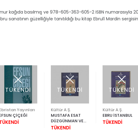
 hamur kağıda basılmış ve 978-605-363-605-2 ISBN numarasıyla 2010
Ebru sanatının güzelliğiyle tanıtıldığı bu kitap Ebrulî Mardin sergis
TÜKENDİ
TÜKENDİ
TÜKENDİ
Ebristan Yayınları
Kültür A.Ş.
Kültür A.Ş.
EFSUN ÇİÇEĞİ
MUSTAFA ESAT
EBRU İSTANBUL
DÜZGÜNMAN VE
TÜKENDİ
TÜKENDİ
EBRÛ
TÜKENDİ