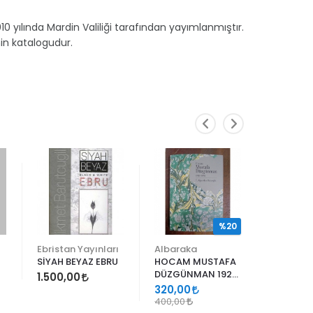
 yılında Mardin Valiliği tarafından yayımlanmıştır.
inin katalogudur.
TÜK
%20
Ebristan Yayınları
Albaraka
Ebristan 
SİYAH BEYAZ EBRU
HOCAM MUSTAFA
BATTAL
DÜZGÜNMAN 1920
BARUTA 
1.500,00
- 1990
320,00
TÜKEND
400,00