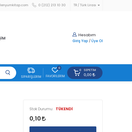
lenyumkitap.com
0 (212) 213 10 30
TR
Türk Lirası
Hesabım
ŞİM
Giriş Yap
/
Üye Ol
0
SEPETIM
0
0,00
FAVORILERIM
SIPARIŞLERIM
TÜKENDİ
Stok Durumu:
0,10