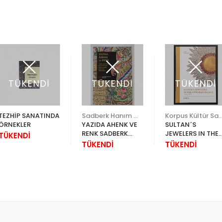
TÜKENDİ
TÜKENDİ
TÜKENDİ
TEZHİP SANATINDA
Sadberk Hanım Müzesi
Korpus Kültür Sanat Yay
ÖRNEKLER
YAZIDA AHENK VE
SULTAN´S
RENK SADBERK
JEWELERS IN THE
TÜKENDİ
HANIM MÜZESİ
OTTOMAN PALAC
TÜKENDİ
TÜKENDİ
1853-1871