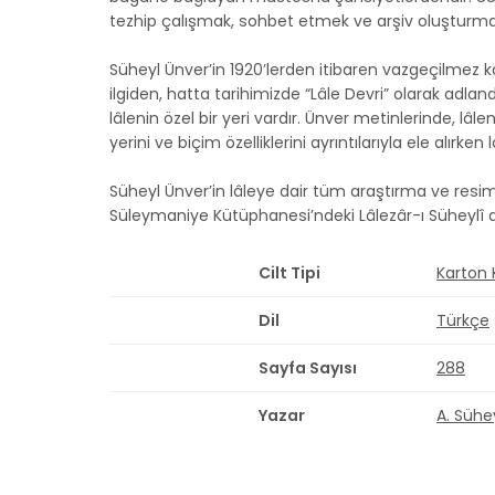
tezhip çalışmak, sohbet etmek ve arşiv oluşturmak
Süheyl Ünver’in 1920’lerden itibaren vazgeçilmez k
ilgiden, hatta tarihimizde “Lâle Devri” olarak adla
lâlenin özel bir yeri vardır. Ünver metinlerinde, lâ
yerini ve biçim özelliklerini ayrıntılarıyla ele alı
Süheyl Ünver’in lâleye dair tüm araştırma ve resim
Süleymaniye Kütüphanesi’ndeki Lâlezâr-ı Süheylî adl
Cilt Tipi
Karton
Dil
Türkçe
Sayfa Sayısı
288
Yazar
A. Sühe