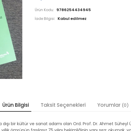
9786254434945
Ürün Kodu:
İade Bilgisi:
Ürün Bilgisi
Taksit Seçenekleri
Yorumlar
(0)
a dışı bir kültür ve sanat adamı olan Ord. Prof. Dr. Ahmet Sühey
llık ömrünün fasılasız 75 yılını hekimliğinin yanı sıra; okumak,