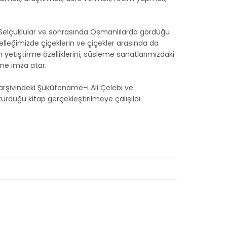
in Selçuklular ve sonrasında Osmanlılarda gördüğü
belleğimizde çiçeklerin ve çiçekler arasında da
n yetiştirme özelliklerini, süsleme sanatlarımızdaki
ime imza atar.
arşivindeki Şükûfename-i Ali Çelebi ve
urduğu kitap gerçekleştirilmeye çalışıldı.