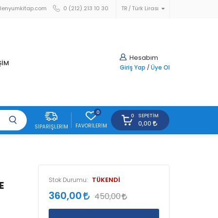
lenyumkitap.com
0 (212) 213 10 30
TR
Türk Lirası
Hesabım
ŞİM
Giriş Yap
/
Üye Ol
0
SEPETIM
0
0,00
FAVORILERIM
SIPARIŞLERIM
TÜKENDİ
Stok Durumu:
E
360,00
450,00