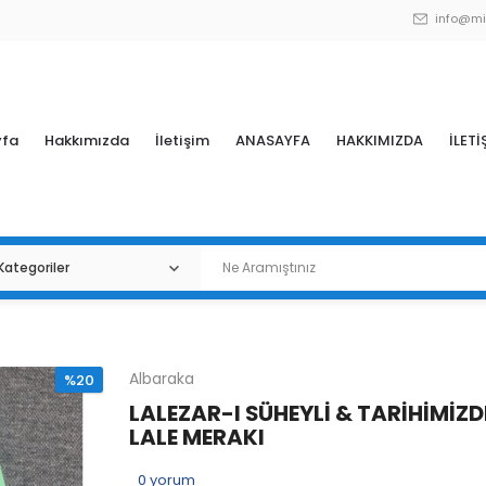
info@mi
yfa
Hakkımızda
İletişim
ANASAYFA
HAKKIMIZDA
İLETİ
Albaraka
%20
LALEZAR-I SÜHEYLİ & TARİHİMİZD
LALE MERAKI
0
yorum