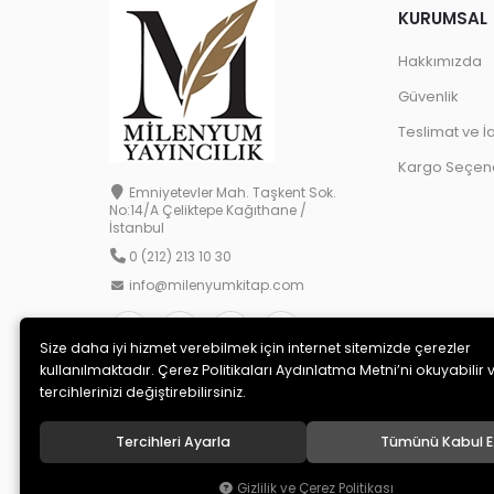
KURUMSAL
Hakkımızda
Güvenlik
Teslimat ve İ
Kargo Seçene
Emniyetevler Mah. Taşkent Sok.
No:14/A Çeliktepe Kağıthane /
İstanbul
0 (212) 213 10 30
info@milenyumkitap.com
Size daha iyi hizmet verebilmek için internet sitemizde çerezler
kullanılmaktadır. Çerez Politikaları Aydınlatma Metni’ni okuyabilir 
tercihlerinizi değiştirebilirsiniz.
Tercihleri Ayarla
Tümünü Kabul E
© 2020
MİLENYUM YAYINCILIK
. Tüm hakları saklıdır.
Gizlilik ve Çerez Politikası