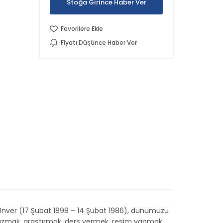
Stoğa Girince Haber Ver
Favorilere Ekle
Fiyatı Düşünce Haber Ver
l Ünver (17 Şubat 1898 – 14 Şubat 1986), dünümüzü
 yazmak, araştırmak, ders vermek, resim yapmak,