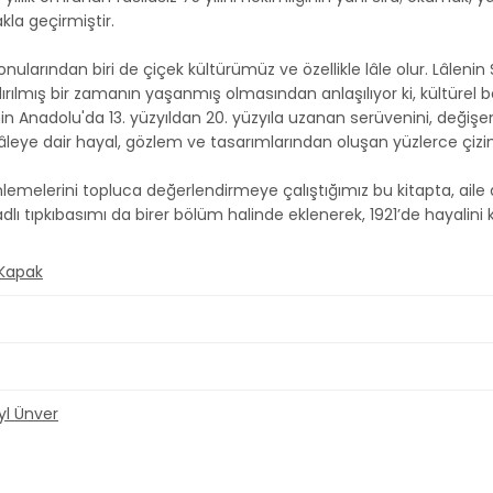
la geçirmiştir.
onularından biri de çiçek kültürümüz ve özellikle lâle olur. Lâlen
ndırılmış bir zamanın yaşanmış olmasından anlaşılıyor ki, kültürel 
lenin Anadolu'da 13. yüzyıldan 20. yüzyıla uzanan serüvenini, değişe
rken lâleye dair hayal, gözlem ve tasarımlarından oluşan yüzlerce çiz
lemelerini topluca değerlendirmeye çalıştığımız bu kitapta, aile 
ı tıpkıbasımı da birer bölüm halinde eklenerek, 1921’de hayalini k
 Kapak
yl Ünver