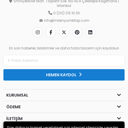
Emniyetevler Mah. Taşkent Sok. No:14/A Çeliktepe Kağıthane /
İstanbul
0 (212) 213 10 30
info@milenyumkitap.com
En son haberler, bildirimler ve daha fazla tasarım için kaydolun
HEMEN KAYDOL
KURUMSAL
ÖDEME
İLETİŞİM
Size daha iyi hizmet verebilmek için internet sitemizde çerezler