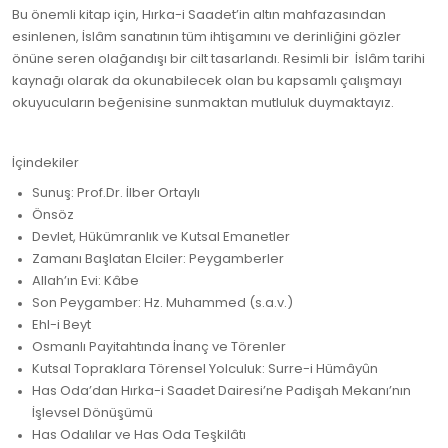
Bu önemli kitap için, Hırka-i Saadet’in altın mahfazasından
esinlenen, İslâm sanatının tüm ihtişamını ve derinliğini gözler
önüne seren olağandışı bir cilt tasarlandı. Resimli bir İslâm tarihi
kaynağı olarak da okunabilecek olan bu kapsamlı çalışmayı
okuyucuların beğenisine sunmaktan mutluluk duymaktayız.
İçindekiler
Sunuş: Prof.Dr. İlber Ortaylı
Önsöz
Devlet, Hükümranlık ve Kutsal Emanetler
Zamanı Başlatan Elciler: Peygamberler
Allah’ın Evi: Kâbe
Son Peygamber: Hz. Muhammed (s.a.v.)
Ehl-i Beyt
Osmanlı Payitahtında İnanç ve Törenler
Kutsal Topraklara Törensel Yolculuk: Surre-i Hümâyûn
Has Oda’dan Hırka-i Saadet Dairesi’ne Padişah Mekanı’nın
İşlevsel Dönüşümü
Has Odalılar ve Has Oda Teşkilâtı