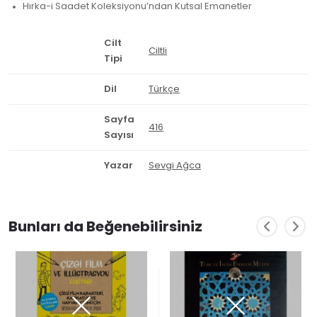
Hırka-i Saadet Koleksiyonu’ndan Kutsal Emanetler
Cilt
Ciltli
Tipi
Dil
Türkçe
Sayfa
416
Sayısı
Yazar
Sevgi Ağca
Bunları da Beğenebilirsiniz