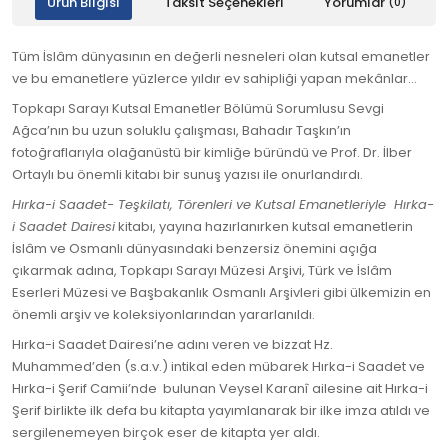
Ürün Bilgisi
Taksit Seçenekleri
Yorumlar
(0)
Tüm İslâm dünyasının en değerli nesneleri olan kutsal emanetler
ve bu emanetlere yüzlerce yıldır ev sahipliği yapan mekânlar…
Topkapı Sarayı Kutsal Emanetler Bölümü Sorumlusu Sevgi
Ağca’nın bu uzun soluklu çalışması, Bahadır Taşkın’ın
fotoğraflarıyla olağanüstü bir kimliğe büründü ve Prof. Dr. İlber
Ortaylı bu önemli kitabı bir sunuş yazısı ile onurlandırdı.
Hırka-i Saadet- Teşkilatı, Törenleri ve Kutsal Emanetleriyle Hırka-
i Saadet Dairesi
kitabı, yayına hazırlanırken kutsal emanetlerin
İslâm ve Osmanlı dünyasındaki benzersiz önemini açığa
çıkarmak adına, Topkapı Sarayı Müzesi Arşivi, Türk ve İslâm
Eserleri Müzesi ve Başbakanlık Osmanlı Arşivleri gibi ülkemizin en
önemli arşiv ve koleksiyonlarından yararlanıldı.
Hırka-i Saadet Dairesi’ne adını veren ve bizzat Hz.
Muhammed’den (s.a.v.) intikal eden mübarek Hırka-i Saadet ve
Hırka-i Şerif Camii’nde bulunan Veysel Karanî ailesine ait Hırka-i
Şerif birlikte ilk defa bu kitapta yayımlanarak bir ilke imza atıldı ve
sergilenemeyen birçok eser de kitapta yer aldı.