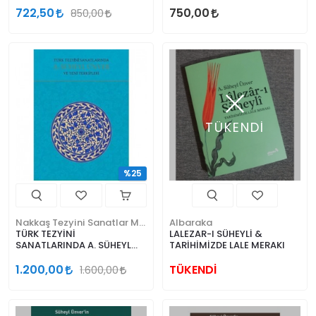
722,50
750,00
850,00
TÜKENDİ
%25
Nakkaş Tezyini Sanatlar Merkezi Yayınları
Albaraka
TÜRK TEZYİNİ
LALEZAR-I SÜHEYLİ &
SANATLARINDA A. SÜHEYL
TARİHİMİZDE LALE MERAKI
ÜNVER VE YENİ TERKİPLERİ
1.200,00
TÜKENDİ
1.600,00