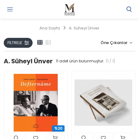
Gi
Y
/
Ana Sayfa
A. Süheyl Ünver
Ü
O
FILTRELE
A. Süheyl Ünver
11
adet ürün bulunmuştur.
(1 / 1)
%20