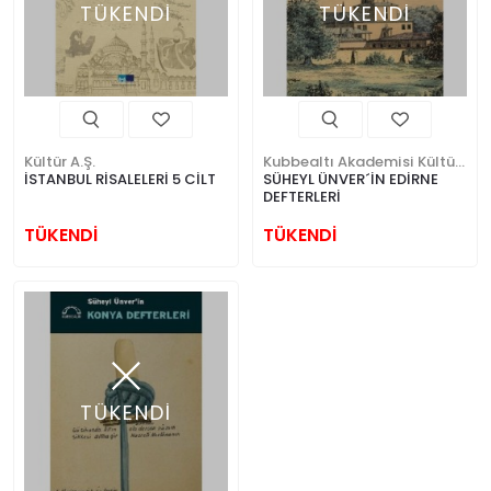
TÜKENDİ
TÜKENDİ
Kültür A.Ş.
Kubbealtı Akademisi Kültür ve Sanat Vakfı
İSTANBUL RİSALELERİ 5 CİLT
SÜHEYL ÜNVER´İN EDİRNE
DEFTERLERİ
TÜKENDİ
TÜKENDİ
TÜKENDİ