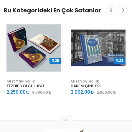
Bu Kategorideki En Çok Satanlar
%25
%23
Mist Yayıncılık
Mist Yayıncılık
TEZHİP YOLCULUĞU
HAREM ÇİNİLERİ
2.250,00
2.002,00
3.000,00
2.600,00