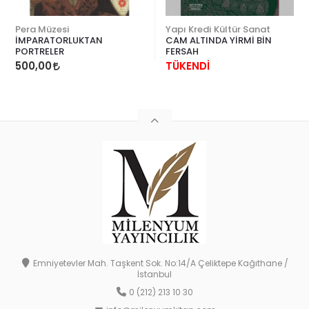
Pera Müzesi
Yapı Kredi Kültür Sanat
İMPARATORLUKTAN
CAM ALTINDA YİRMİ BİN
PORTRELER
FERSAH
500,00
TÜKENDİ
Emniyetevler Mah. Taşkent Sok. No:14/A Çeliktepe Kağıthane /
İstanbul
0 (212) 213 10 30