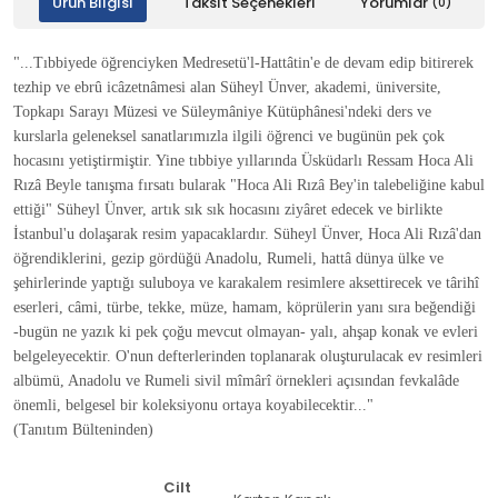
Ürün Bilgisi
Taksit Seçenekleri
Yorumlar
(0)
"...Tıbbiyede öğrenciyken Medresetü'l-Hattâtin'e de devam edip bitirerek
tezhip ve ebrû icâzetnâmesi alan Süheyl Ünver, akademi, üniversite,
Topkapı Sarayı Müzesi ve Süleymâniye Kütüphânesi'ndeki ders ve
kurslarla geleneksel sanatlarımızla ilgili öğrenci ve bugünün pek çok
hocasını yetiştirmiştir. Yine tıbbiye yıllarında Üsküdarlı Ressam Hoca Ali
Rızâ Beyle tanışma fırsatı bularak "Hoca Ali Rızâ Bey'in talebeliğine kabul
ettiği" Süheyl Ünver, artık sık sık hocasını ziyâret edecek ve birlikte
İstanbul'u dolaşarak resim yapacaklardır. Süheyl Ünver, Hoca Ali Rızâ'dan
öğrendiklerini, gezip gördüğü Anadolu, Rumeli, hattâ dünya ülke ve
şehirlerinde yaptığı suluboya ve karakalem resimlere aksettirecek ve târihî
eserleri, câmi, türbe, tekke, müze, hamam, köprülerin yanı sıra beğendiği
-bugün ne yazık ki pek çoğu mevcut olmayan- yalı, ahşap konak ve evleri
belgeleyecektir. O'nun defterlerinden toplanarak oluşturulacak ev resimleri
albümü, Anadolu ve Rumeli sivil mîmârî örnekleri açısından fevkalâde
önemli, belgesel bir koleksiyonu ortaya koyabilecektir..."
(Tanıtım Bülteninden)
Cilt