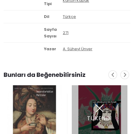
Karton Kapak
Tipi
Dil
Türkçe
Sayfa
271
Sayısı
Yazar
A. Süheyl Ünver
Bunları da Beğenebilirsiniz
TÜKENDİ