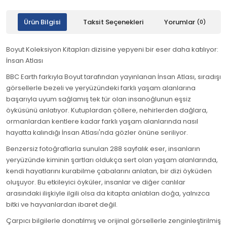
Ürün Bilgisi
Taksit Seçenekleri
Yorumlar
(0)
Boyut Koleksiyon Kitapları dizisine yepyeni bir eser daha katılıyor:
İnsan Atlası
BBC Earth farkıyla Boyut tarafından yayınlanan İnsan Atlası, sıradışı
görsellerle bezeli ve yeryüzündeki farklı yaşam alanlarına
başarıyla uyum sağlamış tek tür olan insanoğlunun eşsiz
öyküsünü anlatıyor. Kutuplardan çöllere, nehirlerden dağlara,
ormanlardan kentlere kadar farklı yaşam alanlarında nasıl
hayatta kalındığı İnsan Atlası'nda gözler önüne seriliyor.
Benzersiz fotoğraflarla sunulan 288 sayfalık eser, insanların
yeryüzünde kiminin şartları oldukça sert olan yaşam alanlarında,
kendi hayatlarını kurabilme çabalarını anlatan, bir dizi öyküden
oluşuyor. Bu etkileyici öyküler, insanlar ve diğer canlılar
arasındaki ilişkiyle ilgili olsa da kitapta anlatılan doğa, yalnızca
bitki ve hayvanlardan ibaret değil.
Çarpıcı bilgilerle donatılmış ve orijinal görsellerle zenginleştirilmiş