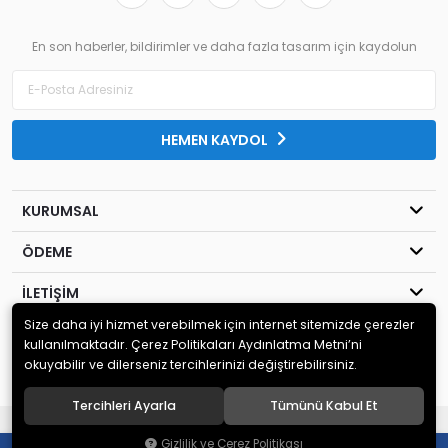
En son haberler, bildirimler ve daha fazla tasarım için kaydolun
HEMEN KAYDOL
KURUMSAL
ÖDEME
İLETİŞİM
Size daha iyi hizmet verebilmek için internet sitemizde çerezler
© 2020
MİLENYUM YAYINCILIK
. Tüm hakları saklıdır.
kullanılmaktadır. Çerez Politikaları Aydınlatma Metni’ni
okuyabilir ve dilerseniz tercihlerinizi değiştirebilirsiniz.
Tercihleri Ayarla
Tümünü Kabul Et
®
Hipotenüs
Yeni Nesil E-Ticaret Sistemleri ile Hazırlanmıştır.
Gizlilik ve Çerez Politikası
0
0