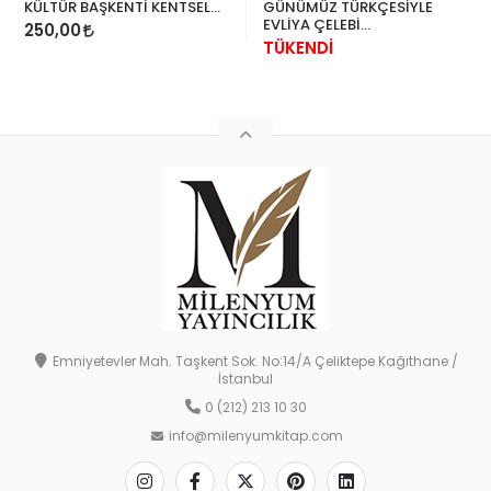
KÜLTÜR BAŞKENTİ KENTSEL
GÜNÜMÜZ TÜRKÇESİYLE
PROJELER VE KÜLTÜREL
EVLİYA ÇELEBİ
250,00
MİRAS PROJELERİ
SEYAHATNAMESİ 4
TÜKENDİ
Emniyetevler Mah. Taşkent Sok. No:14/A Çeliktepe Kağıthane /
İstanbul
0 (212) 213 10 30
info@milenyumkitap.com