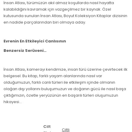
İnsan Atlası, türümüzün akıl almaz koşullarda nasıl hayatta
kalabildiğini kavramak için vazgeçilmez bir kaynak. Özel
kutusunda sunulan İnsan Atlası, Boyut Koleksiyon Kitaplar dizisinin
en nadide parçalarından biri olmaya aday.
Evrenin En Etkileyici Canlısının
Benzersiz Serüveni…
İnsan Atlası, kamerayı kendimize, insan türü üzerine çevirtecek ilk
belgesel. Bu kitap, farklı yaşam alanlarında nasıl var
olduğumuzun, farklı canlı türleri ile etkileşim içinde olmanın
olağan dışı yollarını buluşumuzun ve doğanın gücü ile nasıl başa
çıktığımızın, özetle yeryüzünün en başarılı türleri oluşumuzun
hikayesi…
Cilt
Ciltli