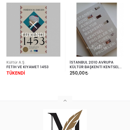
TÜKENDİ
Kültür A.Ş.
İSTANBUL 2010 AVRUPA
FETİH VE KIYAMET 1453
KÜLTÜR BAŞKENTİ KENTSEL
PROJELER VE KÜLTÜREL
TÜKENDİ
250,00
MİRAS PROJELERİ