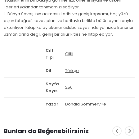
istatistiklerini bir bakışta görmemizi, önemli siyasi ve askeri
liderleri yakından tanımamızı sağlıyor.
II. Dünya Savaşı’nın acımasız tarihi ve geniş kapsamı, beş yüzü
aşkın fotoğraf, savaş planı ve haritayla birlikte bütün ayrıntılarıyla
aktarılıyor. Kitap kolay okunur üslubu sayesinde yalnızca konunun
uzmanlarına değil, geniş bir okur kitlesine hitap ediyor.
Cilt
Ciltli
Tipi
Dil
Türkçe
Sayfa
256
Sayısı
Yazar
Donald Sommerville
Bunları da Beğenebilirsiniz