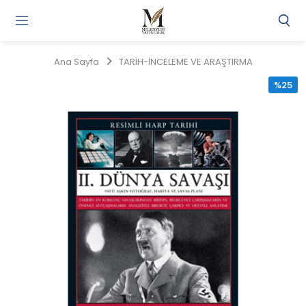
Gi
Y
/
Ana Sayfa
TARİH-İNCELEME VE ARAŞTIRMA
Ü
O
%25