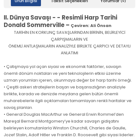
Ürün Bilgisi
Taksit Seçenekleri
Yorumlar
(0)
II. Dünya Savaşı - - Resimli Harp Tarihi
Donald Sommerville –
Çeviren: Ali Önsan
TARİHİN EN KORKUNÇ SAVAŞLARINDAN BİRİNİN, BELİRLEYİCİ
ÇARPIŞMALARIN VE
ÖNEMLİ ANTLAŞMALARIN ANALİZİYLE BİRLİKTE ÇARPICI VE DETAYLI
ANLATIMI
• Çatışmaya yol açan siyasi ve ekonomik faktörler, savaşın
önemli dönüm noktaları ve yeni teknolojilerin etkisi üzerine
uzman yorumları içeren, okunmaya değer bir harp tarihi örneği.
• Çeşitli askeri stratejilerin başarı ve başarısızlığının analiziyle
birlikte, karada ve denizde meydana gelen bütün önemli
muharebelerle ilgili açıklamaları tamamlayan renkli haritalar ve
savaş planları.
• General Douglas MacArthur ve General Erwin Rommel’den
Mareşal Bernard Montgomery’ye kadar savaşın gidişatını
belirleyen komutanlarla Winston Churchill, Charles de Gaulle,
Jozef Stalin, Adolf Hitler ve Franklin D. Roosevelt gibi siyasi liderler.