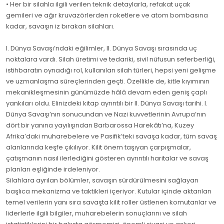
• Her bir silahla ilgili verilen teknik detaylarla, refakat uçak
gemileri ve ağır kruvazörlerden roketlere ve atom bombasına
kadar, savaşın iz bırakan silahları.
I. Dünya Savaşı’ndaki eğilimler, II. Dünya Savaşı sırasında uç
noktalara vardı. Silah üretimi ve tedariki, sivil nüfusun seferberliği,
istihbaratın oynadığı rol, kullanılan silah türleri, hepsi yeni gelişme
ve uzmanlaşma süreçlerinden geçti. Özellikle de, kitle kıyımının
mekanikleşmesinin günümüzde hâlâ devam eden geniş çaplı
yankıları oldu. Elinizdeki kitap ayrıntılı bir II. Dünya Savaşı tarihi. I.
Dünya Savaşı’nın sonucundan ve Nazi kuvvetlerinin Avrupa’nın
dört bir yanına yayılışından Barbarossa Harekâtı’na, Kuzey
Afrika’daki muharebelere ve Pasifik’teki savaşa kadar, tüm savaş
alanlarında keşfe çıkılıyor. Kilit önem taşıyan çarpışmalar,
çatışmanın nasıl ilerlediğini gösteren ayrıntılı haritalar ve savaş
planları eşliğinde irdeleniyor.
Silahlara ayrılan bölümler, savaşın sürdürülmesini sağlayan
başlıca mekanizma ve taktikleri içeriyor. Kutular içinde aktarılan
temel verilerin yanı sıra savaşta kilit roller üstlenen komutanlar ve
liderlerle ilgili bilgiler, muharebelerin sonuçlarını ve silah