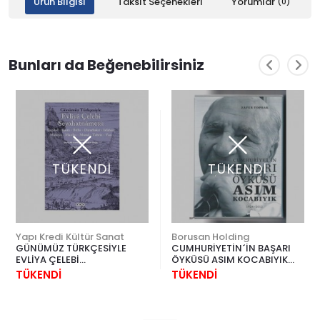
Ürün Bilgisi
Taksit Seçenekleri
Yorumlar
(0)
Bunları da Beğenebilirsiniz
TÜKENDİ
TÜKENDİ
Yapı Kredi Kültür Sanat
Borusan Holding
GÜNÜMÜZ TÜRKÇESİYLE
CUMHURİYETİN´İN BAŞARI
EVLİYA ÇELEBİ
ÖYKÜSÜ ASIM KOCABIYIK
SEYAHATNAMESİ 4
1924 - 2012
TÜKENDİ
TÜKENDİ