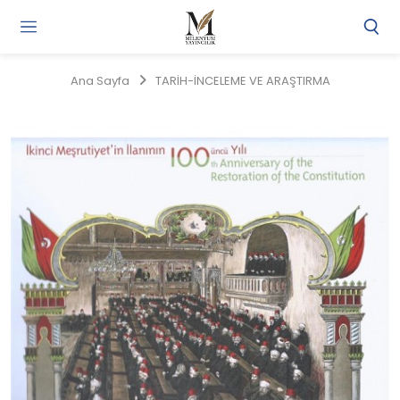
Gi
Y
/
Ana Sayfa
TARİH-İNCELEME VE ARAŞTIRMA
Ü
O