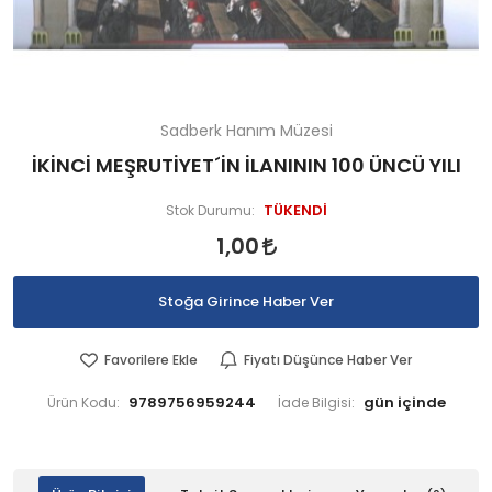
Sadberk Hanım Müzesi
İKİNCİ MEŞRUTİYET´İN İLANININ 100 ÜNCÜ YILI
TÜKENDİ
Stok Durumu:
1,00
Stoğa Girince Haber Ver
Favorilere Ekle
Fiyatı Düşünce Haber Ver
9789756959244
Ürün Kodu:
İade Bilgisi: