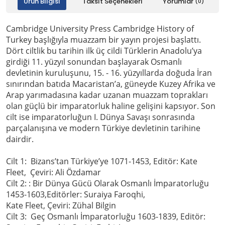
Ürün Bilgisi
Taksit Seçenekleri
Yorumlar
(0)
Cambridge University Press Cambridge History of
Turkey başlığıyla muazzam bir yayın projesi başlattı.
Dört ciltlik bu tarihin ilk üç cildi Türklerin Anadolu’ya
girdiği 11. yüzyıl sonundan başlayarak Osmanlı
devletinin kuruluşunu, 15. - 16. yüzyıllarda doğuda İran
sınırından batıda Macaristan’a, güneyde Kuzey Afrika ve
Arap yarımadasına kadar uzanan muazzam toprakları
olan güçlü bir imparatorluk haline gelişini kapsıyor. Son
cilt ise imparatorluğun I. Dünya Savaşı sonrasında
parçalanışına ve modern Türkiye devletinin tarihine
dairdir.
Cilt 1: Bizans’tan Türkiye’ye 1071-1453, Editör: Kate
Fleet, Çeviri: Ali Özdamar
Cilt 2: : Bir Dünya Gücü Olarak Osmanlı İmparatorluğu
1453-1603,Editörler: Suraiya Faroqhi,
Kate Fleet, Çeviri: Zühal Bilgin
Cilt 3: Geç Osmanlı İmparatorluğu 1603-1839, Editör: