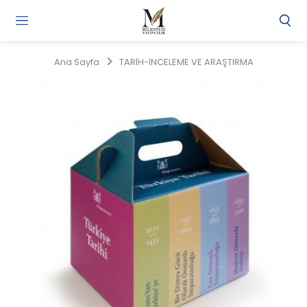
Gi
Y
/
Ana Sayfa
TARİH-İNCELEME VE ARAŞTIRMA
Ü
O