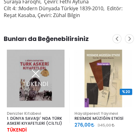
Suraiya Faroqhi, Çeviri: Fethi Aytuna
Cilt 4: :Modern Dünyada Türkiye 1839-2010, Editör:
Reşat Kasaba, Çeviri: Zühal Bilgin
Bunları da Beğenebilirsiniz
TÜKENDİ
%20
Denizler Kitabevi
Hayalperest Yayınevi
1. DÜNYA SAVAŞI´ NDA TÜRK
RESİMDE MÜZİĞİN ETKİSİ
ASKERİ KIYAFETLERİ (CİLTLİ)
276,00
345,00
TÜKENDİ