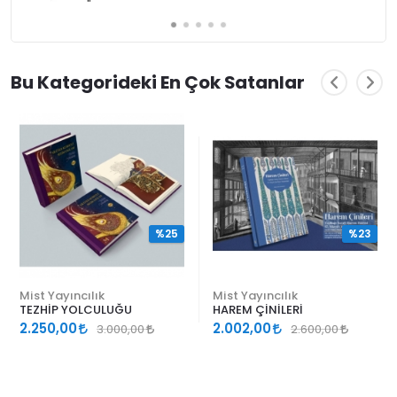
Bu Kategorideki En Çok Satanlar
%25
%23
Mist Yayıncılık
Mist Yayıncılık
TEZHİP YOLCULUĞU
HAREM ÇİNİLERİ
2.250,00
2.002,00
3.000,00
2.600,00