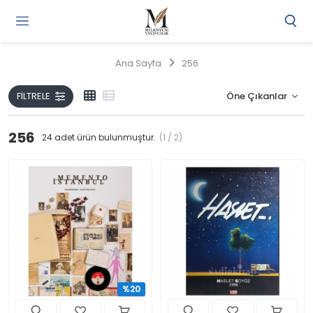
Gi
Y
/
Ana Sayfa
256
Ü
O
FILTRELE
256
24
adet ürün bulunmuştur.
(1 / 2)
%20