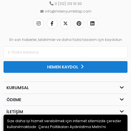
0 (212) 213 10 30
info@milenyumkitap.com
En son haberler, bildirimler ve daha fazla tasarım için kaydolun
HEMEN KAYDOL
KURUMSAL
ÖDEME
İLETİŞİM
Size daha iyi hizmet verebilmek için internet sitemizde çerezler
© 2020
MİLENYUM YAYINCILIK
. Tüm hakları saklıdır.
kullanılmaktadır. Çerez Politikaları Aydınlatma Metni’ni