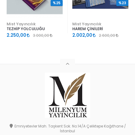
%25
%23
Mist Yayıncılık
Mist Yayıncılık
TEZHİP YOLCULUĞU
HAREM ÇİNİLERİ
2.250,00
2.002,00
3.000,00
2.600,00
Emniyetevler Mah. Taşkent Sok. No:14/A Çeliktepe Kağıthane /
İstanbul