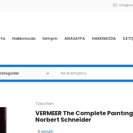
info@mi
yfa
Hakkımızda
İletişim
ANASAYFA
HAKKIMIZDA
İLETİ
Taschen
VERMEER The Complete Paıntıng
Norbert Schneider
0
yorum