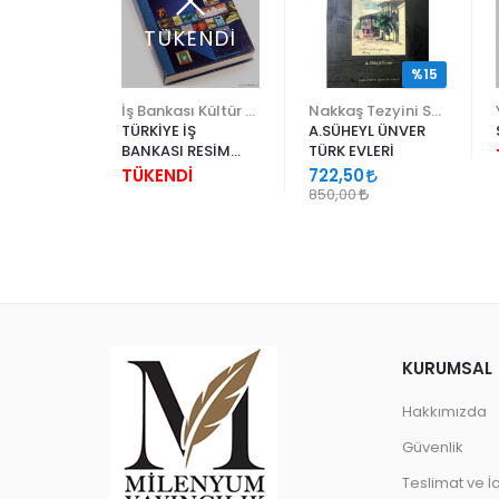
TÜKENDİ
%15
esi
İş Bankası Kültür Yayınları
Nakkaş Tezyini Sanatlar Merkezi Yayınları
TORLUKTAN
TÜRKİYE İŞ
A.SÜHEYL ÜNVER
ER
BANKASI RESİM
TÜRK EVLERİ
KOLEKSİYONU
TÜKENDİ
722,50
850,00
KURUMSAL
Hakkımızda
Güvenlik
Teslimat ve İ