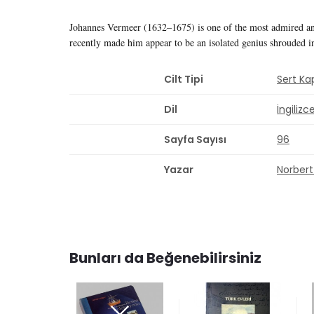
Johannes Vermeer (1632–1675) is one of the most admired and i
recently made him appear to be an isolated genius shrouded i
Cilt Tipi
Sert Ka
Dil
İngilizc
Sayfa Sayısı
96
Yazar
Norbert
Bunları da Beğenebilirsiniz