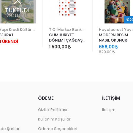
TÜKENDİ
%2
Yapı Kredi Kültür Sanat
T.C. Merkez Bankası
Ha
SEURAT
CUMHURİYET
MODERN RESİM
DÖNEMİ ÇAĞDAŞ
NASIL OKUNUR
TÜKENDİ
TÜRK RESİM
1.500,00
656,00
SANATI
820,00
ÖDEME
İLETİŞİM
Gizlilik Politikası
İletişim
Kullanım Koşulları
ade Şartları
Ödeme Seçenekleri