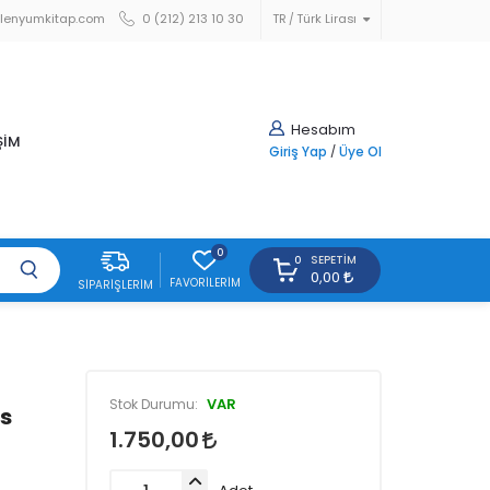
lenyumkitap.com
0 (212) 213 10 30
TR
Türk Lirası
Hesabım
ŞİM
Giriş Yap
/
Üye Ol
0
SEPETIM
0
0,00
FAVORILERIM
SIPARIŞLERIM
VAR
Stok Durumu:
s
1.750,00