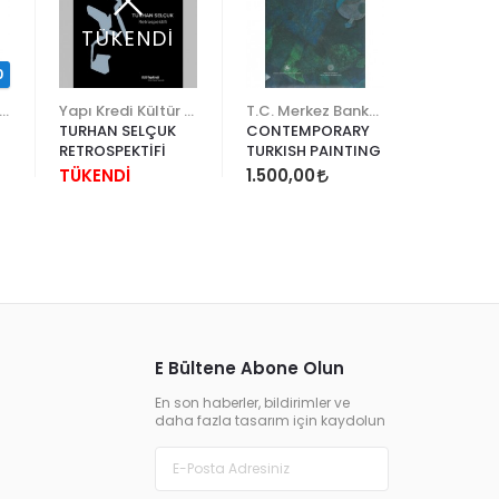
TÜKENDİ
0
yalperest Yayınevi
Yapı Kredi Kültür Sanat
T.C. Merkez Bankası
TURHAN SELÇUK
CONTEMPORARY
İSTANBU
RETROSPEKTİFİ
TURKISH PAINTING
KARŞILA
TÜKENDİ
1.500,00
3.500,0
E Bültene Abone Olun
En son haberler, bildirimler ve
daha fazla tasarım için kaydolun