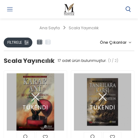
Gi
Y
/
Ana Sayfa
Scala Yayıncılık
Ü
O
FILTRELE
Scala Yayıncılık
17
adet ürün bulunmuştur.
(1 / 2)
TÜKENDİ
TÜKENDİ