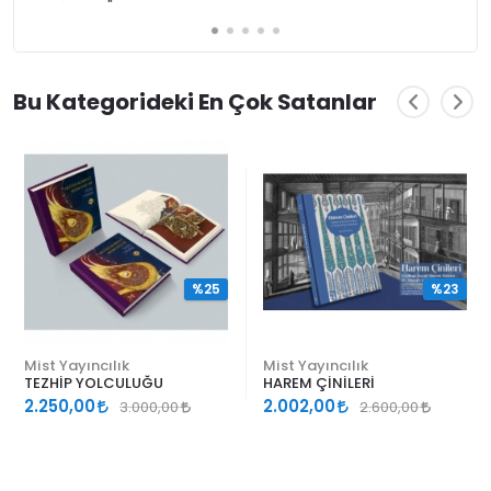
Bu Kategorideki En Çok Satanlar
%25
%23
Mist Yayıncılık
Mist Yayıncılık
TEZHİP YOLCULUĞU
HAREM ÇİNİLERİ
2.250,00
2.002,00
3.000,00
2.600,00