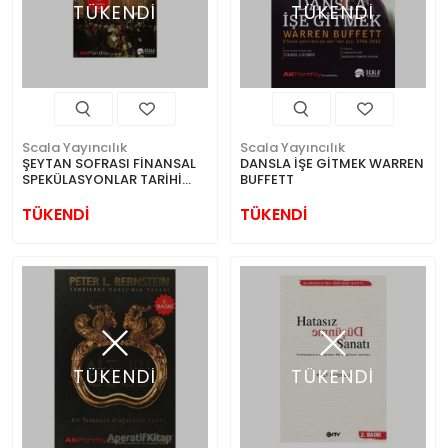
TÜKENDİ
TÜKENDİ
Scala Yayıncılık
Scala Yayıncılık
ŞEYTAN SOFRASI FİNANSAL
DANSLA İŞE GİTMEK WARREN
SPEKÜLASYONLAR TARİHİ
BUFFETT
EDVARD CHANCELLOR
TÜKENDİ
TÜKENDİ
TÜKENDİ
TÜKENDİ